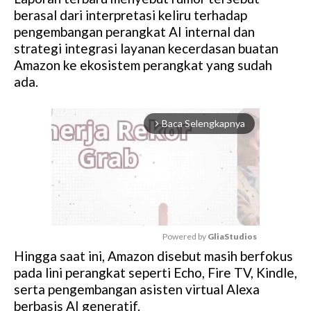
berasal dari interpretasi keliru terhadap
pengembangan perangkat AI internal dan
strategi integrasi layanan kecerdasan buatan
Amazon ke ekosistem perangkat yang sudah
ada.
Baca Selengkapnya
arrow_forward_ios
Powered by 
GliaStudios
Hingga saat ini, Amazon disebut masih berfokus
M
pada lini perangkat seperti Echo, Fire TV, Kindle,
u
serta pengembangan asisten virtual Alexa
t
berbasis AI generatif.
e