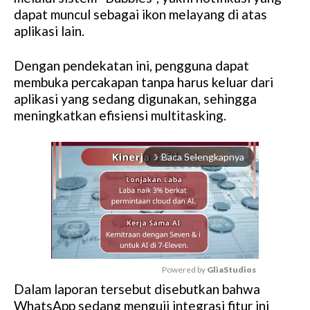
dapat muncul sebagai ikon melayang di atas
aplikasi lain.
Dengan pendekatan ini, pengguna dapat
membuka percakapan tanpa harus keluar dari
aplikasi yang sedang digunakan, sehingga
meningkatkan efisiensi multitasking.
Baca Selengkapnya
arrow_forward_ios
Powered by 
GliaStudios
Dalam laporan tersebut disebutkan bahwa
M
WhatsApp sedang menguji integrasi fitur ini