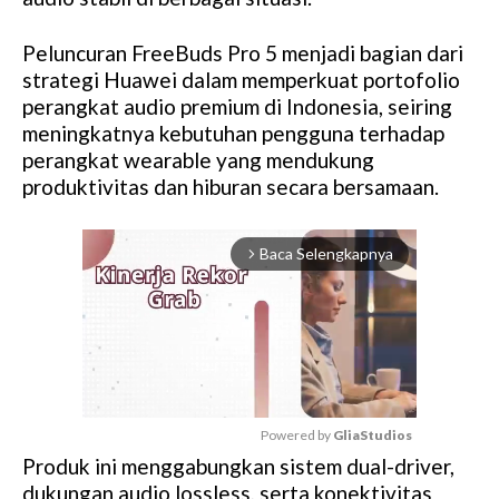
Peluncuran FreeBuds Pro 5 menjadi bagian dari
strategi Huawei dalam memperkuat portofolio
perangkat audio premium di Indonesia, seiring
meningkatnya kebutuhan pengguna terhadap
perangkat wearable yang mendukung
produktivitas dan hiburan secara bersamaan.
Baca Selengkapnya
arrow_forward_ios
Powered by 
GliaStudios
Produk ini menggabungkan sistem dual-driver,
M
dukungan audio lossless, serta konektivitas