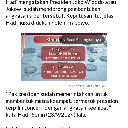
Hadi mengatakan Presiden Joko Widodo atau
Jokowi sudah mendorong pembentukan
angkatan siber tersebut. Keputusan itu, jelas
Hadi, juga didukung oleh Prabowo.
Baca Selengkapnya
arrow_forward_ios
Powered by 
GliaStudios
“Pak presiden sudah memerintahkan untuk
M
membentuk matra keempat, termasuk presiden
u
terpilih concern dengan angkatan keempat,”
t
kata Hadi, Senin (23/9/2024) lalu.
e