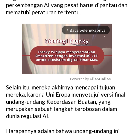
perkembangan AI yang pesat harus dipantau dan
mematuhi peraturan tertentu.
Baca Selengkapnya
arrow_forward_ios
Powered by 
GliaStudios
Selain itu, mereka akhirnya mencapai tujuan
M
mereka, karena Uni Eropa menyetujui versi final
u
undang-undang Kecerdasan Buatan, yang
t
merupakan sebuah langkah terobosan dalam
e
dunia regulasi AI.
Harapannya adalah bahwa undang-undang ini