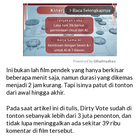
Baca Selengkapnya
arrow_forward_ios
Powered by 
GliaStudios
Ini bukan lah film pendek yang hanya berkisar
M
beberapa menit saja, namun durasi yang dikemas
u
menjadi 2 jam kurang. Tapi isinya patut di tonton
t
dari awal hingga akhir.
e
Pada saat artikel ini di tulis, Dirty Vote sudah di
tonton sebanyak lebih dari 3 juta penonton, dan
tidak lupa meninggalkan ada sekitar 39 ribu
komentar di film tersebut.