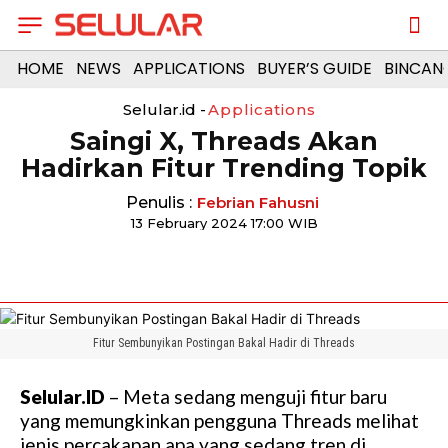
HOME
NEWS
APPLICATIONS
BUYER’S GUIDE
BINCAN
Selular.id -
Applications
Saingi X, Threads Akan
Hadirkan Fitur Trending Topik
Penulis :
Febrian Fahusni
13 February 2024 17:00 WIB
Fitur Sembunyikan Postingan Bakal Hadir di Threads
Selular.ID
– Meta sedang menguji fitur baru
yang memungkinkan pengguna Threads melihat
jenis percakapan apa yang sedang tren di