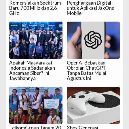
Komersialkan Spektrum
Penghargaan Digital
Baru 700 MHz dan 2,6
untuk Aplikasi JakOne
GHz
Mobile
Apakah Masyarakat
OpenAI Bebaskan
Indonesia Sadar akan
Obrolan ChatGPT
Ancaman Siber? Ini
Tanpa Batas Mulai
Jawabannya
Agustus Ini
TelkomGroup Tanam 20
Xbox Generasi