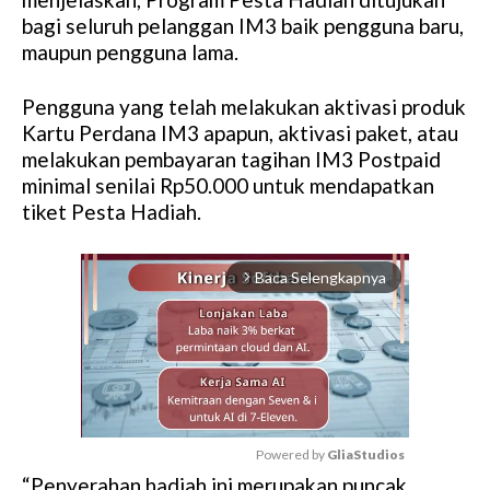
bagi seluruh pelanggan IM3 baik pengguna baru,
maupun pengguna lama.
Pengguna yang telah melakukan aktivasi produk
Kartu Perdana IM3 apapun, aktivasi paket, atau
melakukan pembayaran tagihan IM3 Postpaid
minimal senilai Rp50.000 untuk mendapatkan
tiket Pesta Hadiah.
Baca Selengkapnya
arrow_forward_ios
Powered by 
GliaStudios
“Penyerahan hadiah ini merupakan puncak