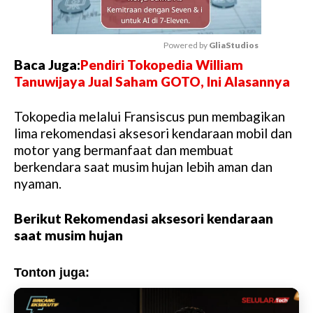
Powered by 
GliaStudios
Baca Juga:
Pendiri Tokopedia William
M
Tanuwijaya Jual Saham GOTO, Ini Alasannya
u
t
Tokopedia melalui Fransiscus pun membagikan
e
lima rekomendasi aksesori kendaraan mobil dan
motor yang bermanfaat dan membuat
berkendara saat musim hujan lebih aman dan
nyaman.
Berikut Rekomendasi aksesori kendaraan
saat musim hujan
Tonton juga: