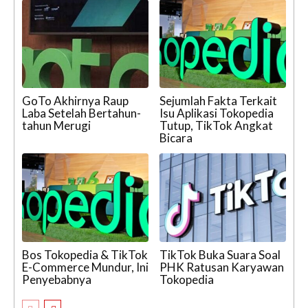
GoTo Akhirnya Raup
Sejumlah Fakta Terkait
Laba Setelah Bertahun-
Isu Aplikasi Tokopedia
tahun Merugi
Tutup, TikTok Angkat
Bicara
Bos Tokopedia & TikTok
TikTok Buka Suara Soal
E-Commerce Mundur, Ini
PHK Ratusan Karyawan
Penyebabnya
Tokopedia