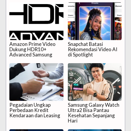
Amazon Prime Video
Snapchat Batasi
Dukung HDR10+
Rekomendasi Video AI
Advanced Samsung
di Spotlight
Pegadaian Ungkap
Samsung Galaxy Watch
Perbedaan Kredit
Ultra2 Bisa Pantau
Kendaraan dan Leasing
Kesehatan Sepanjang
Hari