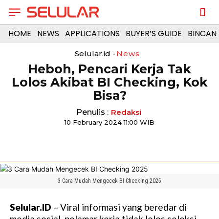
HOME
NEWS
APPLICATIONS
BUYER’S GUIDE
BINCAN
Selular.id -
News
Heboh, Pencari Kerja Tak
Lolos Akibat BI Checking, Kok
Bisa?
Penulis :
Redaksi
10 February 2024 11:00 WIB
3 Cara Mudah Mengecek BI Checking 2025
Selular.ID
– Viral informasi yang beredar di
media sosial, pelamar kerja tidak lolos seleksi