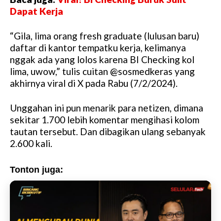
M
Dapat Kerja
u
t
“Gila, lima orang fresh graduate (lulusan baru)
e
daftar di kantor tempatku kerja, kelimanya
nggak ada yang lolos karena BI Checking kol
lima, uwow,” tulis cuitan @sosmedkeras yang
akhirnya viral di X pada Rabu (7/2/2024).
Unggahan ini pun menarik para netizen, dimana
sekitar 1.700 lebih komentar mengihasi kolom
tautan tersebut. Dan dibagikan ulang sebanyak
2.600 kali.
Tonton juga: