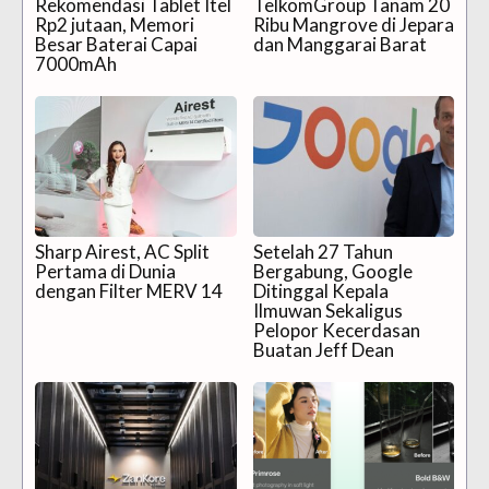
Rekomendasi Tablet Itel
TelkomGroup Tanam 20
Rp2 jutaan, Memori
Ribu Mangrove di Jepara
Besar Baterai Capai
dan Manggarai Barat
7000mAh
Sharp Airest, AC Split
Setelah 27 Tahun
Pertama di Dunia
Bergabung, Google
dengan Filter MERV 14
Ditinggal Kepala
Ilmuwan Sekaligus
Pelopor Kecerdasan
Buatan Jeff Dean