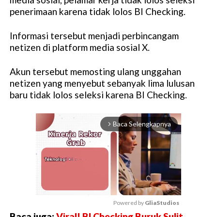
penerimaan karena tidak lolos BI Checking.
Informasi tersebut menjadi perbincangam
netizen di platform media sosial X.
Akun tersebut memosting ulang unggahan
netizen yang menyebut sebanyak lima lulusan
baru tidak lolos seleksi karena BI Checking.
Baca Selengkapnya
arrow_forward_ios
Powered by 
GliaStudios
Baca juga:
Viral! BI Checking Buruk Sulit