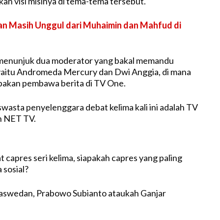
n visi misinya di tema-tema tersebut.
an Masih Unggul dari Muhaimin dan Mahfud di
 menunjuk dua moderator yang bakal memandu
yaitu Andromeda Mercury dan Dwi Anggia, di mana
akan pembawa berita di TV One.
 swasta penyelenggara debat kelima kali ini adalah TV
 NET TV.
 capres seri kelima, siapakah capres yang paling
 sosial?
aswedan, Prabowo Subianto ataukah Ganjar