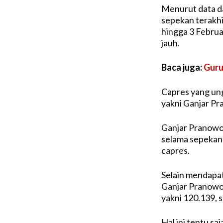
Menurut data da
sepekan terakhi
hingga 3 Februa
jauh.
Baca juga:
Guru
Capres yang ung
yakni Ganjar Pr
Ganjar Pranowo
selama sepekan t
capres.
Selain mendapat
Ganjar Pranowo 
yakni 120.139, 
Hal ini tentu sa