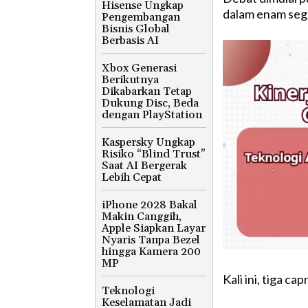
Hisense Ungkap
dalam enam se
Pengembangan
Bisnis Global
Berbasis AI
Xbox Generasi
Berikutnya
Dikabarkan Tetap
Dukung Disc, Beda
dengan PlayStation
Kaspersky Ungkap
Risiko “Blind Trust”
Saat AI Bergerak
Lebih Cepat
iPhone 2028 Bakal
Makin Canggih,
Apple Siapkan Layar
Nyaris Tanpa Bezel
hingga Kamera 200
MP
Kali ini, tiga c
Teknologi
Keselamatan Jadi