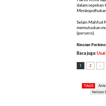
dalam sepekan t
Menkopolhuka
Selain Mahfud M
memutuskan mun
(persero).
Rincian Perbin
Baca juga:
Usai
1
2
Anie
TAGS
Netizen 