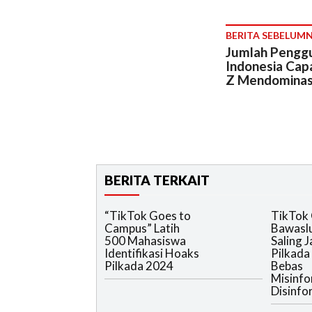
BERITA SEBELUM
Jumlah Penggu
Indonesia Capa
Z Mendominas
BERITA TERKAIT
“TikTok Goes to
TikTok
Campus” Latih
Bawasl
500 Mahasiswa
Saling 
Identifikasi Hoaks
Pilkada
Pilkada 2024
Bebas
Misinfo
Disinfo