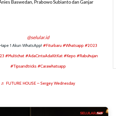
Anies Baswedan, Prabowo Subianto dan Ganjar
u
t
e
@selular.id
3 Hape 1 Akun WhatsApp!
#fiturbaru
#whatsapp
#2023
023
#multichat
#AdaCintaAdaKitKat
#kepo
#rabuhujan
#tipsandtricks
#carawhatsapp
♬ FUTURE HOUSE – Sergey Wednesday