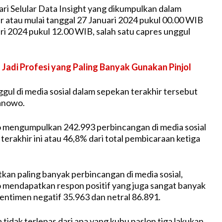
ri Selular Data Insight yang dikumpulkan dalam
r atau mulai tanggal 27 Januari 2024 pukul 00.00 WIB
ri 2024 pukul 12.00 WIB, salah satu capres unggul
 Jadi Profesi yang Paling Banyak Gunakan Pinjol
gul di media sosial dalam sepekan terakhir tersebut
anowo.
 mengumpulkan 242.993 perbincangan di media sosial
erakhir ini atau 46,8% dari total pembicaraan ketiga
kan paling banyak perbincangan di media sosial,
mendapatkan respon positif yang juga sangat banyak
sentimen negatif 35.963 dan netral 86.891.
ja tidak terlepas dari apa yang kubu paslon tiga lakukan