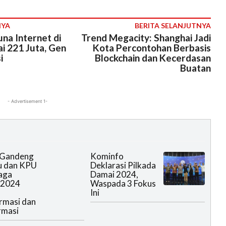
NYA
BERITA SELANJUTNYA
na Internet di
Trend Megacity: Shanghai Jadi
i 221 Juta, Gen
Kota Percontohan Berbasis
i
Blockchain dan Kecerdasan
Buatan
- Advertisement 1-
 Gandeng
Kominfo
u dan KPU
Deklarasi Pilkada
Jaga
Damai 2024,
 2024
Waspada 3 Fokus
Ini
rmasi dan
rmasi