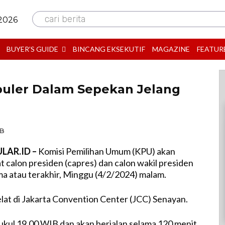
cari berita
 2026
BUYER’S GUIDE
BINCANG EKSEKUTIF
MAGAZINE
FEATUR
puler Dalam Sepekan Jelang
IB
LAR.ID –
Komisi Pemilihan Umum (KPU) akan
 calon presiden (capres) dan calon wakil presiden
ma atau terakhir, Minggu (4/2/2024) malam.
lat di Jakarta Convention Center (JCC) Senayan.
ukul 19.00 WIB dan akan berjalan selama 120 menit