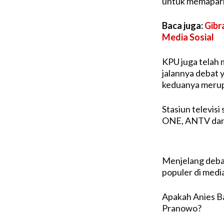
untuk memaparka
Baca juga:
Gibr
Media Sosial
KPU juga telah
jalannya debat 
keduanya merup
Stasiun televisi
ONE, ANTV dan
Menjelang debat
populer di media
Apakah Anies B
Pranowo?