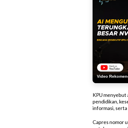
Video Rekomen
KPU menyebut ad
pendidikan, kes
informasi, serta
Capres nomor u