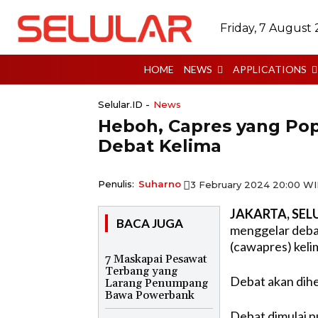
Friday, 7 August
HOME
NEWS
APPLICATIONS
Selular.ID -
News
Heboh, Capres yang Po
Debat Kelima
Penulis:
Suharno
3 February 2024 20:00 W
JAKARTA, SELU
BACA JUGA
menggelar debat
(cawapres) keli
7 Maskapai Pesawat
Terbang yang
Debat akan dihe
Larang Penumpang
Bawa Powerbank
Debat dimulai p