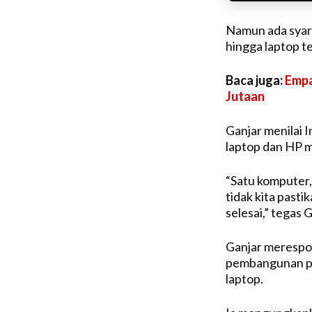
Namun ada syara
hingga laptop t
Baca juga:
Empa
Jutaan
Ganjar menilai 
laptop dan HP m
“Satu komputer, 
tidak kita past
selesai,” tegas G
Ganjar merespo
pembangunan pab
laptop.