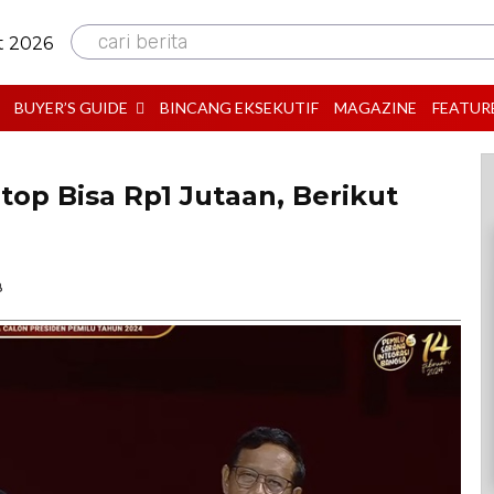
cari berita
t 2026
BUYER’S GUIDE
BINCANG EKSEKUTIF
MAGAZINE
FEATUR
top Bisa Rp1 Jutaan, Berikut
B