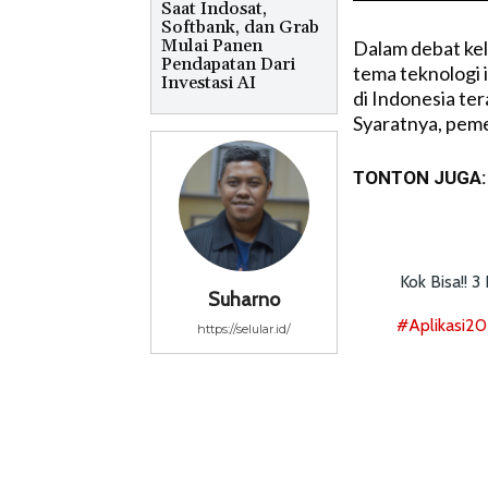
Saat Indosat,
Softbank, dan Grab
Mulai Panen
Dalam debat kel
Pendapatan Dari
tema teknologi 
Investasi AI
di Indonesia te
Syaratnya, peme
TONTON JUGA:
Kok Bisa!! 
Suharno
#aplikasi2
https://selular.id/