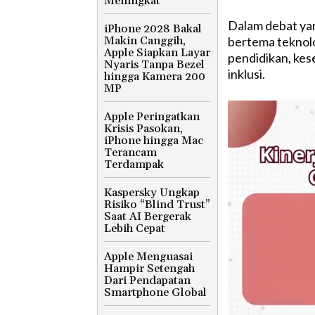
Meningkat
Dalam debat yan
iPhone 2028 Bakal
Makin Canggih,
bertema teknolo
Apple Siapkan Layar
pendidikan, kes
Nyaris Tanpa Bezel
inklusi.
hingga Kamera 200
MP
Apple Peringatkan
Krisis Pasokan,
iPhone hingga Mac
Terancam
Terdampak
Kaspersky Ungkap
Risiko “Blind Trust”
Saat AI Bergerak
Lebih Cepat
Apple Menguasai
Hampir Setengah
Dari Pendapatan
Smartphone Global