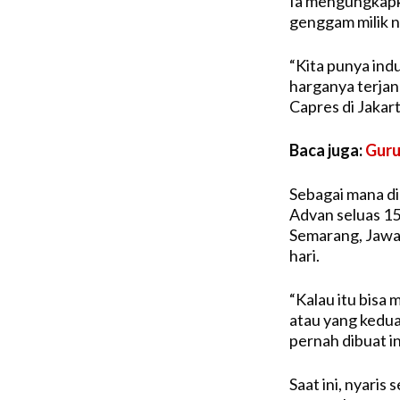
Ia mengungkapk
genggam milik n
“Kita punya ind
harganya terjan
Capres di Jakar
Baca juga:
Guru
Sebagai mana dik
Advan seluas 15 
Semarang, Jawa 
hari.
“Kalau itu bisa 
atau yang kedua,
pernah dibuat ini
Saat ini, nyaris