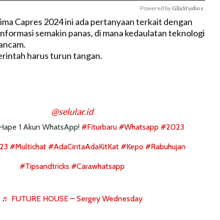
Powered by 
GliaStudios
ima Capres 2024 ini ada pertanyaan terkait dengan
informasi semakin panas, di mana kedaulatan teknologi
M
rancam.
u
rintah harus turun tangan.
t
e
@selular.id
3 Hape 1 Akun WhatsApp!
#fiturbaru
#whatsapp
#2023
023
#multichat
#AdaCintaAdaKitKat
#kepo
#rabuhujan
#tipsandtricks
#carawhatsapp
♬ FUTURE HOUSE – Sergey Wednesday