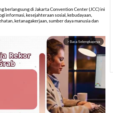
g berlangsung di Jakarta Convention Center (JCC) ini
gi informasi, kesejahteraan sosial, kebudayaan,
ehatan, ketanagakerjaan, sumber daya manusia dan
Baca Selengkapnya
arrow_forward_ios