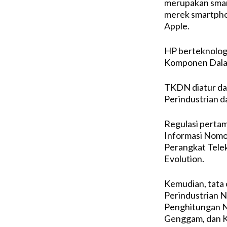
merupakan smart
merek smartpho
Apple.
HP berteknologi
Komponen Dalam
TKDN diatur dal
Perindustrian d
Regulasi perta
Informasi Nomor
Perangkat Tele
Evolution.
Kemudian, tata
Perindustrian 
Penghitungan N
Genggam, dan K