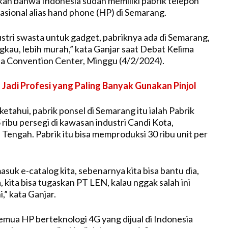
an bahwa Indonesia sudah memiliki pabrik telepon
asional alias hand phone (HP) di Semarang.
ustri swasta untuk gadget, pabriknya ada di Semarang,
gkau, lebih murah,” kata Ganjar saat Debat Kelima
ta Convention Center, Minggu (4/2/2024).
 Jadi Profesi yang Paling Banyak Gunakan Pinjol
etahui, pabrik ponsel di Semarang itu ialah Pabrik
ribu persegi di kawasan industri Candi Kota,
Tengah. Pabrik itu bisa memproduksi 30 ribu unit per
masuk e-catalog kita, sebenarnya kita bisa bantu dia,
 kita bisa tugaskan PT LEN, kalau nggak salah ini
,” kata Ganjar.
 semua HP berteknologi 4G yang dijual di Indonesia