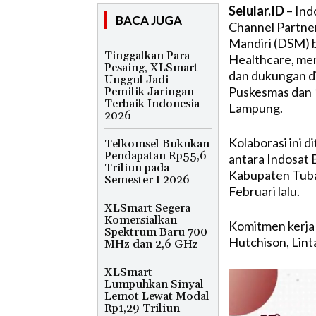
Selular.ID
– Ind
BACA JUGA
Channel Partner
Mandiri (DSM) b
Tinggalkan Para
Healthcare, me
Pesaing, XLSmart
dan dukungan dig
Unggul Jadi
Puskesmas dan 1
Pemilik Jaringan
Terbaik Indonesia
Lampung.
2026
Kolaborasi ini 
Telkomsel Bukukan
Pendapatan Rp55,6
antara Indosat 
Triliun pada
Kabupaten Tuba
Semester I 2026
Februari lalu.
XLSmart Segera
Komersialkan
Komitmen kerja
Spektrum Baru 700
Hutchison, Lint
MHz dan 2,6 GHz
XLSmart
Lumpuhkan Sinyal
Lemot Lewat Modal
Rp1,29 Triliun