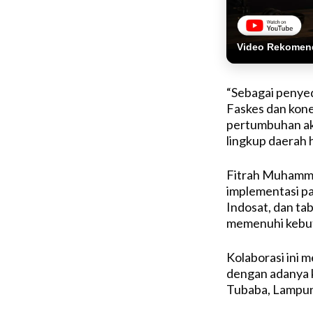
Video Rekomen
“Sebagai penye
Faskes dan kone
pertumbuhan aks
lingkup daerah 
Fitrah Muhamma
implementasi pa
Indosat, dan tab
memenuhi kebutu
Kolaborasi ini 
dengan adanya 
Tubaba, Lampu