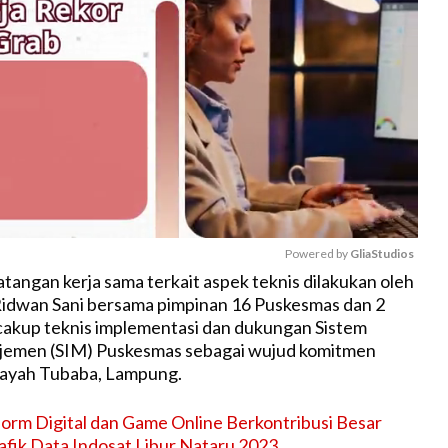
Powered by 
GliaStudios
tangan kerja sama terkait aspek teknis dilakukan oleh
idwan Sani bersama pimpinan 16 Puskesmas dan 2
M
cakup teknis implementasi dan dukungan Sistem
u
jemen (SIM) Puskesmas sebagai wujud komitmen
t
wilayah Tubaba, Lampung.
e
form Digital dan Game Online Berkontribusi Besar
fik Data Indosat Libur Nataru 2023