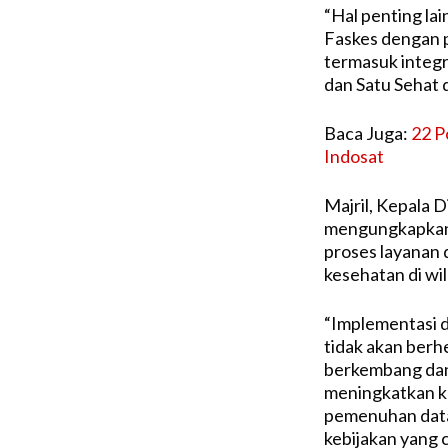
“Hal penting lai
Faskes dengan p
termasuk integr
dan Satu Sehat 
Baca Juga:
22 P
Indosat
Majril, Kepala
mengungkapkan, 
proses layanan 
kesehatan di wi
“Implementasi d
tidak akan berhen
berkembang dan 
meningkatkan k
pemenuhan data
kebijakan yang c