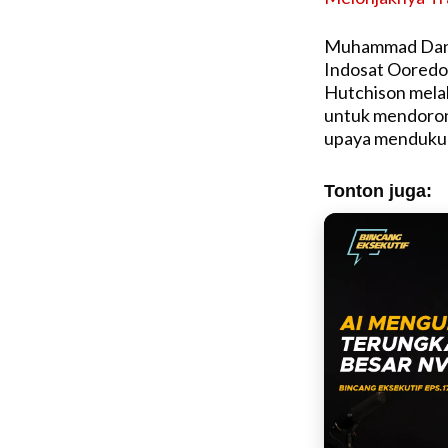
Muhammad Danny
Indosat Ooredo
Hutchison melal
untuk mendorong
upaya mendukun
Tonton juga: