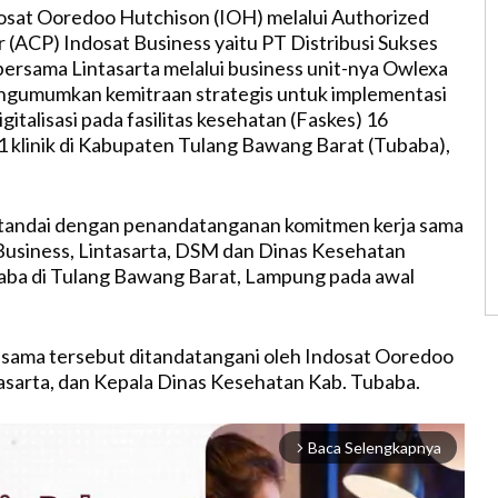
osat Ooredoo Hutchison (IOH) melalui Authorized
 (ACP) Indosat Business yaitu PT Distribusi Sukses
ersama Lintasarta melalui business unit-nya Owlexa
ngumumkan kemitraan strategis untuk implementasi
italisasi pada fasilitas kesehatan (Faskes) 16
 klinik di Kabupaten Tulang Bawang Barat (Tubaba),
ditandai dengan penandatanganan komitmen kerja sama
Business, Lintasarta, DSM dan Dinas Kesehatan
ba di Tulang Bawang Barat, Lampung pada awal
 sama tersebut ditandatangani oleh Indosat Ooredoo
asarta, dan Kepala Dinas Kesehatan Kab. Tubaba.
Baca Selengkapnya
arrow_forward_ios