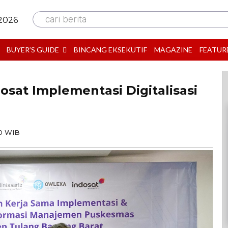
cari berita
 2026
BUYER’S GUIDE
BINCANG EKSEKUTIF
MAGAZINE
FEATUR
osat Implementasi Digitalisasi
00 WIB