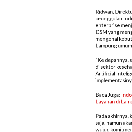
Ridwan, Direktu
keunggulan Indo
enterprise menj
DSM yang mengh
mengenal kebutu
Lampung umum
“Ke depannya, sa
di sektor keseh
Artificial Intel
implementasinya
Baca Juga:
Indo
Layanan di Lam
Pada akhirnya, k
saja, namun aka
wujud komitmen