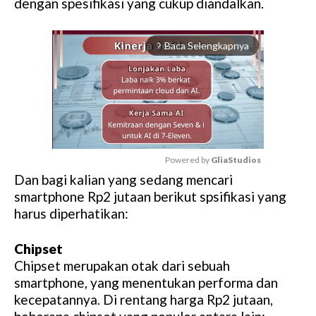
dengan spesifikasi yang cukup diandalkan.
Baca Selengkapnya
arrow_forward_ios
Powered by 
GliaStudios
Dan bagi kalian yang sedang mencari
M
smartphone Rp2 jutaan berikut spsifikasi yang
u
harus diperhatikan:
t
e
Chipset
Chipset merupakan otak dari sebuah
smartphone, yang menentukan performa dan
kecepatannya. Di rentang harga Rp2 jutaan,