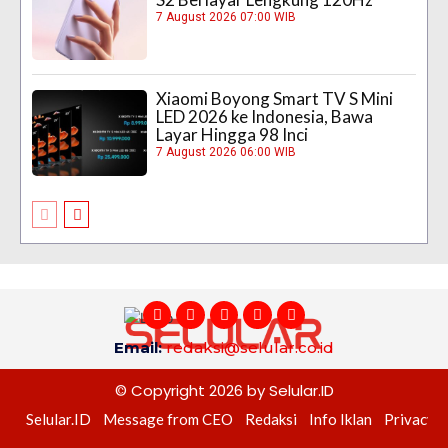
7 August 2026 07:00 WIB
Xiaomi Boyong Smart TV S Mini
LED 2026 ke Indonesia, Bawa
Layar Hingga 98 Inci
7 August 2026 06:00 WIB
Email:
redaksi@selular.co.id
© Copyright 2026 by Selular.ID
Selular.ID
Message from CEO
Redaksi
Info Iklan
Privacy P