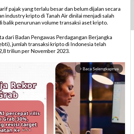
if pajak yang terlalu besar dan belum dijalan secara
 industry kripto di Tanah Air dinilai menjadi salah
i balik penurunan volume transaksi aset kripto.
ta dari Badan Pengawas Perdagangan Berjangka
ti), jumlah transaksi kripto di Indonesia telah
,8 triliun per November 2023.
Baca Selengkapnya
arrow_forward_ios