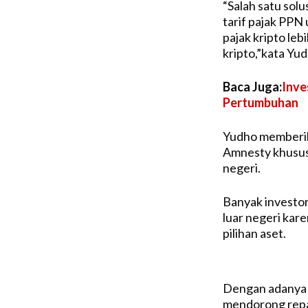
“Salah satu sol
tarif pajak PPN
pajak kripto leb
kripto,”kata Yud
Baca Juga:
Inve
Pertumbuhan
Yudho memberika
Amnesty khusus 
negeri.
Banyak investor
luar negeri kare
pilihan aset.
Dengan adanya 
mendorong repatr