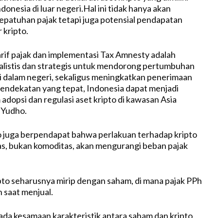
onesia di luar negeri.Hal ini tidak hanya akan
patuhan pajak tetapi juga potensial pendapatan
 kripto.
rif pajak dan implementasi Tax Amnesty adalah
alistis dan strategis untuk mendorong pertumbuhan
 di dalam negeri, sekaligus meningkatkan penerimaan
endekatan yang tepat, Indonesia dapat menjadi
adopsi dan regulasi aset kripto di kawasan Asia
s Yudho.
ho juga berpendapat bahwa perlakuan terhadap kripto
as, bukan komoditas, akan mengurangi beban pajak
pto seharusnya mirip dengan saham, di mana pajak PPh
 saat menjual.
pada kesamaan karakteristik antara saham dan kripto