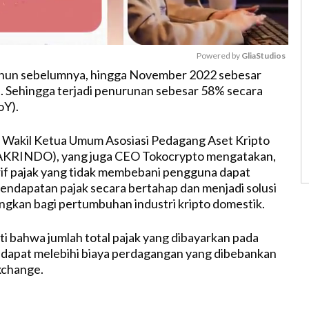
Powered by 
GliaStudios
ahun sebelumnya, hingga November 2022 sebesar
n. Sehingga terjadi penurunan sebesar 58% secara
M
oY).
u
t
 Wakil Ketua Umum Asosiasi Pedagang Aset Kripto
e
AKRINDO), yang juga CEO Tokocrypto mengatakan,
if pajak yang tidak membebani pengguna dapat
ndapatan pajak secara bertahap dan menjadi solusi
gkan bagi pertumbuhan industri kripto domestik.
ti bahwa jumlah total pajak yang dibayarkan pada
i dapat melebihi biaya perdagangan yang dibebankan
xchange.