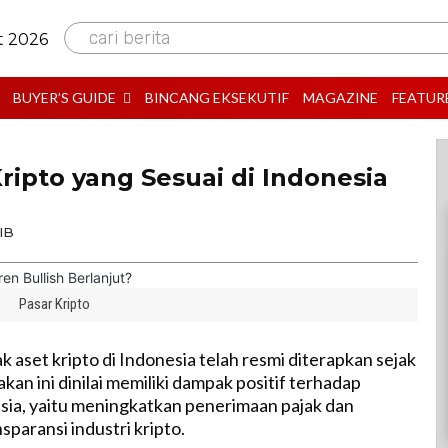
cari berita
t 2026
BUYER’S GUIDE
BINCANG EKSEKUTIF
MAGAZINE
FEATUR
ripto yang Sesuai di Indonesia
IB
Pasar Kripto
k aset kripto di Indonesia telah resmi diterapkan sejak
kan ini dinilai memiliki dampak positif terhadap
ia, yaitu meningkatkan penerimaan pajak dan
paransi industri kripto.