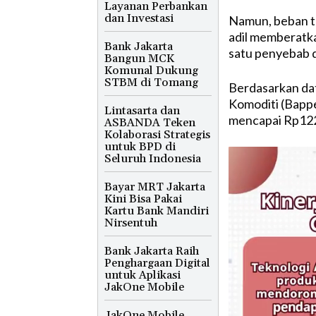
Layanan Perbankan
dan Investasi
Namun, beban tar
adil memberatkan
Bank Jakarta
satu penyebab d
Bangun MCK
Komunal Dukung
STBM di Tomang
Berdasarkan da
Komoditi (Bappeb
Lintasarta dan
mencapai Rp122
ASBANDA Teken
Kolaborasi Strategis
untuk BPD di
Seluruh Indonesia
Bayar MRT Jakarta
Kini Bisa Pakai
Kartu Bank Mandiri
Nirsentuh
Bank Jakarta Raih
Penghargaan Digital
untuk Aplikasi
JakOne Mobile
JakOne Mobile