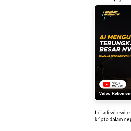
Video Rekomen
Ini jadi win-wi
kripto dalam neg