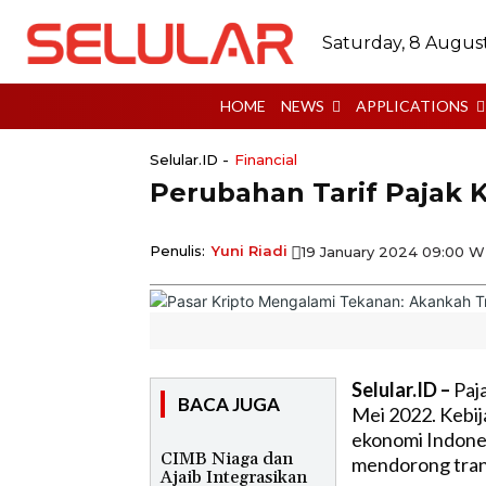
Saturday, 8 Augus
HOME
NEWS
APPLICATIONS
Selular.ID -
Financial
Perubahan Tarif Pajak K
Penulis:
Yuni Riadi
19 January 2024 09:00 W
Selular.ID –
Paja
BACA JUGA
Mei 2022. Kebija
ekonomi Indones
CIMB Niaga dan
mendorong trans
Ajaib Integrasikan