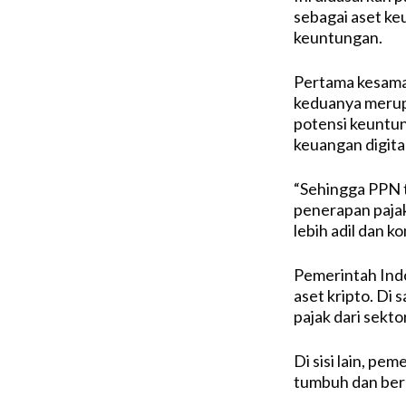
sebagai aset ke
keuntungan.
Pertama kesamaa
keduanya merupa
potensi keuntu
keuangan digita
“Sehingga PPN t
penerapan pajak
lebih adil dan k
Pemerintah Indo
aset kripto. Di
pajak dari sektor
Di sisi lain, pe
tumbuh dan ber