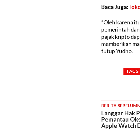
Baca Juga:
Toko
“Oleh karena it
pemerintah dan
pajak kripto da
memberikan manf
tutup Yudho.
TAGS
BERITA SEBELUM
Langgar Hak P
Pemantau Oks
Apple Watch D