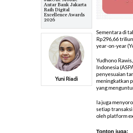
Antar Bank Jakarta
Raih Digital
Excellence Awards
2026
Sementara di t
Rp296,66 triliu
year-on-year (Y
Yudhono Rawis,
Indonesia (ASP
penyesuaian tar
Yuni Riadi
meningkatkan pe
yang menguntun
Ia juga menyoro
setiap transaks
oleh platform e
Tonton juga: