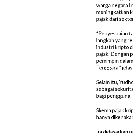
warga negara Ind
meningkatkan ke
pajak dari sektor
“Penyesuaian ta
langkah yang re
industri kripto
pajak. Dengan p
pemimpin dalam 
Tenggara,” jela
Selain itu, Yud
sebagai sekurit
bagi pengguna.
Skema pajak kri
hanya dikenakan
Ini didasarkan 