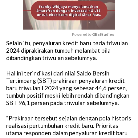
Powered by 
GliaStudios
Selain itu, penyaluran kredit baru pada triwulan I
M
2024 diprakirakan tumbuh melambat bila
u
dibandingkan triwulan sebelumnya.
t
e
Hal ini terindikasi dari nilai Saldo Bersih
Tertimbang (SBT) prakiraan penyaluran kredit
baru triwulan I 2024 yang sebesar 44,6 persen,
tumbuh positif meski lebih rendah dibandingkan
SBT 96,1 persen pada triwulan sebelumnya.
“Prakiraan tersebut sejalan dengan pola historis
realisasi pertumbuhan kredit baru. Prioritas
utama responden dalam penyaluran kredit baru