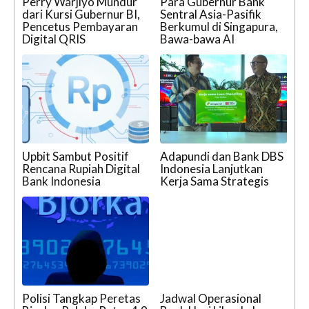
Perry Warjiyo Mundur
Para Gubernur Bank
dari Kursi Gubernur BI,
Sentral Asia-Pasifik
Pencetus Pembayaran
Berkumul di Singapura,
Digital QRIS
Bawa-bawa AI
Upbit Sambut Positif
Adapundi dan Bank DBS
Rencana Rupiah Digital
Indonesia Lanjutkan
Bank Indonesia
Kerja Sama Strategis
Polisi Tangkap Peretas
Jadwal Operasional