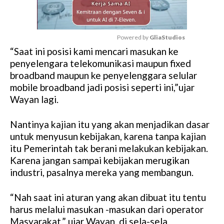
Powered by 
GliaStudios
“Saat ini posisi kami mencari masukan ke
M
penyelengara telekomunikasi maupun fixed
u
broadband maupun ke penyelenggara selular
t
mobile broadband jadi posisi seperti ini,”ujar
e
Wayan lagi.
Nantinya kajian itu yang akan menjadikan dasar
untuk menyusun kebijakan, karena tanpa kajian
itu Pemerintah tak berani melakukan kebijakan.
Karena jangan sampai kebijakan merugikan
industri, pasalnya mereka yang membangun.
“Nah saat ini aturan yang akan dibuat itu tentu
harus melalui masukan -masukan dari operator
Masyarakat,” ujar Wayan, di sela-sela