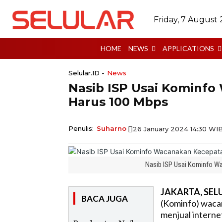
Friday, 7 August
HOME
NEWS
APPLICATIONS
Selular.ID -
News
Nasib ISP Usai Kominfo
Harus 100 Mbps
Penulis:
Suharno
26 January 2024 14:30 WI
Nasib ISP Usai Kominfo W
JAKARTA, SELU
BACA JUGA
(Kominfo) waca
menjual intern