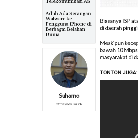
Telekomunikasi AS
Aduh Ada Serangan
Walware ke
Biasanya ISP at
Pengguna iPhone di
di daerah pingg
Berbagai Belahan
Dunia
Meskipun kecepa
bawah 10 Mbps, 
masyarakat di d
TONTON JUGA:
Suharno
https://selular.id/