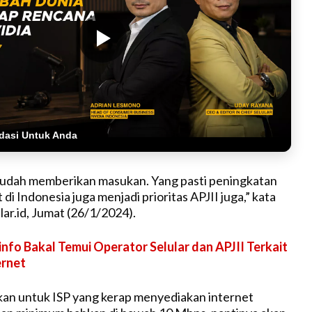
dasi Untuk Anda
sudah memberikan masukan. Yang pasti peningkatan
t di Indonesia juga menjadi prioritas APJII juga,” kata
lar.id, Jumat (26/1/2024).
nfo Bakal Temui Operator Selular dan APJII Terkait
ernet
an untuk ISP yang kerap menyediakan internet