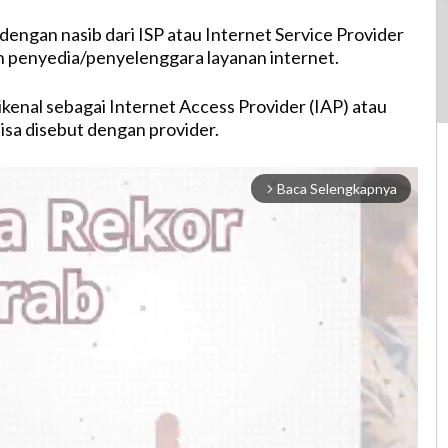
dengan nasib dari ISP atau Internet Service Provider
 penyedia/penyelenggara layanan internet.
ikenal sebagai Internet Access Provider (IAP) atau
bisa disebut dengan provider.
Baca Selengkapnya
arrow_forward_ios