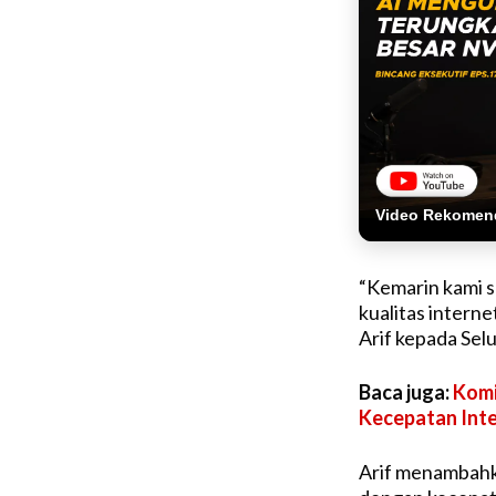
Video Rekomen
“Kemarin kami 
kualitas interne
Arif kepada Selu
Baca juga:
Komi
Kecepatan Int
Arif menambahk