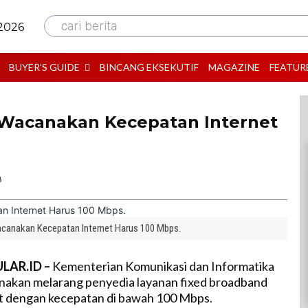
cari berita
 2026
BUYER’S GUIDE
BINCANG EKSEKUTIF
MAGAZINE
FEATUR
 Wacanakan Kecepatan Internet
B
acanakan Kecepatan Internet Harus 100 Mbps.
LAR.ID –
Kementerian Komunikasi dan Informatika
nakan melarang penyedia layanan fixed broadband
et dengan kecepatan di bawah 100 Mbps.