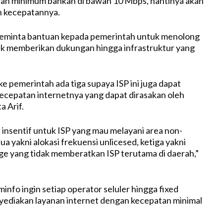
an minimum bahkan di bawah 10 Mbps, nantinya akan
n kecepatannya.
eminta bantuan kepada pemerintah untuk menolong
tuk memberikan dukungan hingga infrastruktur yang
e pemerintah ada tiga supaya ISP ini juga dapat
cepatan internetnya yang dapat dirasakan oleh
a Arif.
 insentif untuk ISP yang mau melayani area non-
a yakni alokasi frekuensi unlicesed, ketiga yakni
ge yang tidak memberatkan ISP terutama di daerah,”
nfo ingin setiap operator seluler hingga fixed
ediakan layanan internet dengan kecepatan minimal