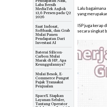
Pendapatan Naik,
Laba Bersih
Lalu bagaimana 
MediaTek Anjlok
12,6 Persen pada Q2
yang merupakan
2026
ISP juga kerap d
Saat Indosat,
Softbank, dan Grab
secara singkat 
Mulai Panen
Pendapatan Dari
Investasi AI
Baterai Silicon-
Carbon Mulai
Marak di HP, Apa
Keunggulannya?
Mulai Besok, E-
Commerce Pungut
Pajak Transaksi
Penjualan
SpaceX Siapkan
Layanan Seluler,
Tantang Operator