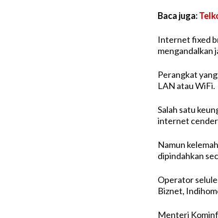
Baca juga:
Telk
Internet fixed 
mengandalkan ja
Perangkat yang 
LAN atau WiFi.
Salah satu keun
internet cender
Namun kelemahan
dipindahkan se
Operator selule
Biznet, Indihom
Menteri Kominfo