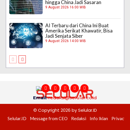
hingga China Jadi Sasaran
9 August 2026 16:00 WIB
AI Terbaru dari China Ini Buat
Amerika Serikat Khawatir, Bisa
Jadi Senjata Siber
9 August 2026 14:00 WIB
Email:
redaksi@selular.co.id
© Copyright 2026 by Selular.ID
Selular.ID
Message from CEO
Redaksi
Info Iklan
Privacy P