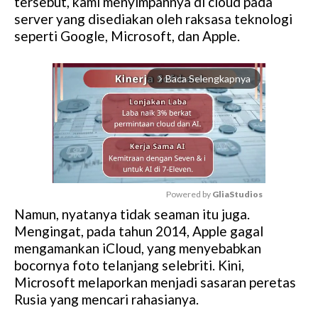
tersebut, kami menyimpannya di cloud pada
server yang disediakan oleh raksasa teknologi
seperti Google, Microsoft, dan Apple.
Baca Selengkapnya
arrow_forward_ios
Powered by 
GliaStudios
Namun, nyatanya tidak seaman itu juga.
M
Mengingat, pada tahun 2014, Apple gagal
u
mengamankan iCloud, yang menyebabkan
t
bocornya foto telanjang selebriti. Kini,
e
Microsoft melaporkan menjadi sasaran peretas
Rusia yang mencari rahasianya.