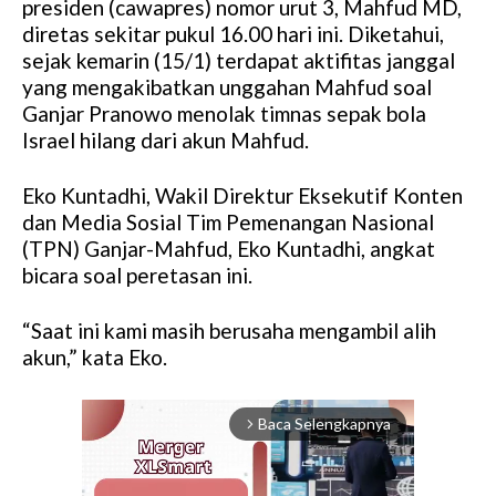
presiden (cawapres) nomor urut 3, Mahfud MD,
diretas sekitar pukul 16.00 hari ini. Diketahui,
sejak kemarin (15/1) terdapat aktifitas janggal
yang mengakibatkan unggahan Mahfud soal
Ganjar Pranowo menolak timnas sepak bola
Israel hilang dari akun Mahfud.
Eko Kuntadhi, Wakil Direktur Eksekutif Konten
dan Media Sosial Tim Pemenangan Nasional
(TPN) Ganjar-Mahfud, Eko Kuntadhi, angkat
bicara soal peretasan ini.
“Saat ini kami masih berusaha mengambil alih
akun,” kata Eko.
Baca Selengkapnya
arrow_forward_ios