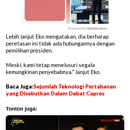
Powered by 
GliaStudios
Lebih lanjut Eko mengatakan, dia berharap
M
peretasan ini tidak ada hubungannya dengan
u
pemilihan presiden.
t
e
Meski, kami tetap menelusuri segala
kemungkinan penyebabnya.” lanjut Eko.
Baca Juga:
Sejumlah Teknologi Pertahanan
yang Disebutkan Dalam Debat Capres
Tonton juga: