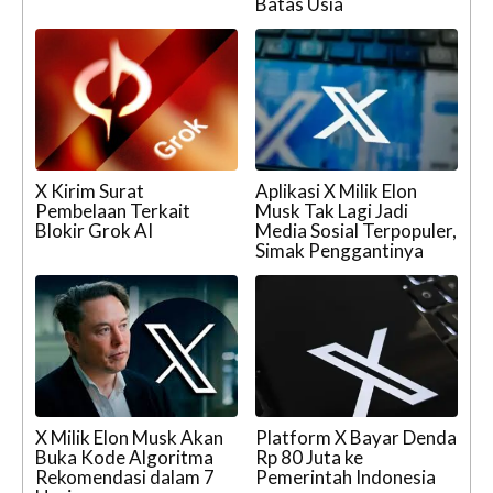
Batas Usia
X Kirim Surat
Aplikasi X Milik Elon
Pembelaan Terkait
Musk Tak Lagi Jadi
Blokir Grok AI
Media Sosial Terpopuler,
Simak Penggantinya
X Milik Elon Musk Akan
Platform X Bayar Denda
Buka Kode Algoritma
Rp 80 Juta ke
Rekomendasi dalam 7
Pemerintah Indonesia