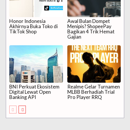
Honor Indonesia
Awal Bulan Dompet
Akhirnya Buka Toko di
Menipis? ShopeePay
TikTok Shop
Bagikan 4 Trik Hemat
Gajian
BNI Perkuat Ekosistem
Realme Gelar Turnamen
Digital Lewat Open
MLBB Berhadiah Trial
Banking API
Pro Player RRQ