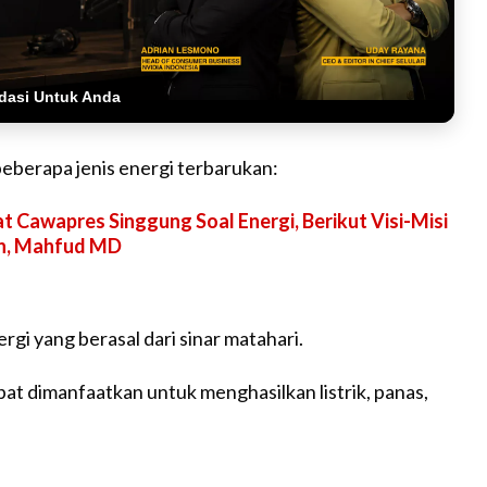
dasi Untuk Anda
beberapa jenis energi terbarukan:
t Cawapres Singgung Soal Energi, Berikut Visi-Misi
an, Mahfud MD
rgi yang berasal dari sinar matahari.
pat dimanfaatkan untuk menghasilkan listrik, panas,