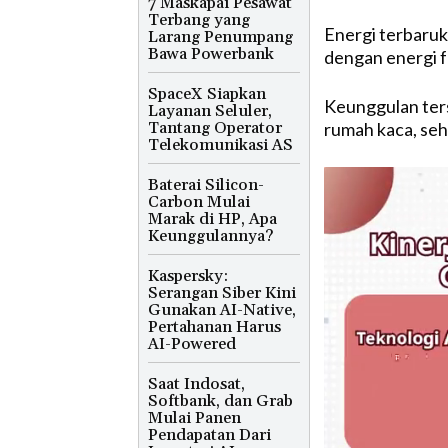
7 Maskapai Pesawat
Terbang yang
Energi terbaruk
Larang Penumpang
Bawa Powerbank
dengan energi fo
SpaceX Siapkan
Keunggulan ters
Layanan Seluler,
Tantang Operator
rumah kaca, seh
Telekomunikasi AS
Baterai Silicon-
Carbon Mulai
Marak di HP, Apa
Keunggulannya?
Kaspersky:
Serangan Siber Kini
Gunakan AI-Native,
Pertahanan Harus
AI-Powered
Saat Indosat,
Softbank, dan Grab
Mulai Panen
Pendapatan Dari