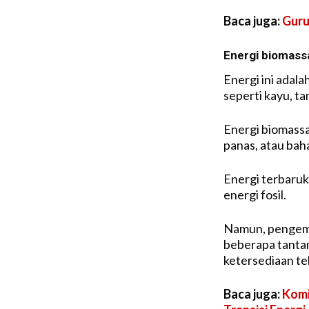
Baca juga:
Guru
Energi biomass
Energi ini adala
seperti kayu, t
Energi biomassa
panas, atau bah
Energi terbaruk
energi fosil.
Namun, pengemb
beberapa tantang
ketersediaan te
Baca juga:
Komi