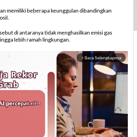
an memiliki beberapa keunggulan dibandingkan
sil.
ebut di antaranya tidak menghasilkan emisi gas
ingga lebih ramah lingkungan.
Baca Selengkapnya
arrow_forward_ios