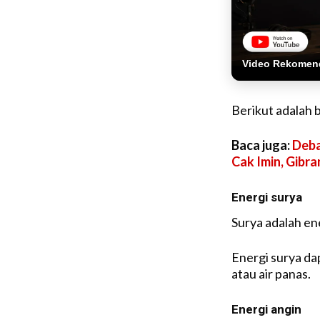
Video Rekomen
Berikut adalah 
Baca juga:
Deba
Cak Imin, Gibr
Energi surya
Surya adalah ene
Energi surya da
atau air panas.
Energi angin