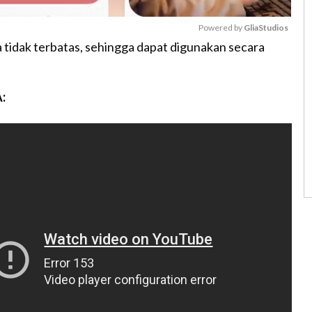
Powered by 
GliaStudios
 tidak terbatas, sehingga dapat digunakan secara
M
u
:
t
e