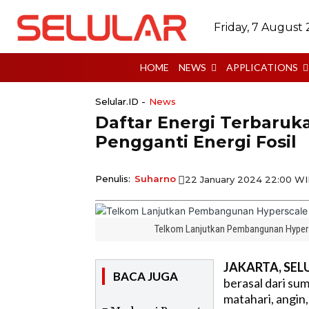
Friday, 7 August
HOME
NEWS
APPLICATIONS
Selular.ID -
News
Daftar Energi Terbaruka
Pengganti Energi Fosil
Penulis:
Suharno
22 January 2024 22:00 W
Telkom Lanjutkan Pembangunan Hypersc
JAKARTA, SELU
BACA JUGA
berasal dari sum
matahari, angin,