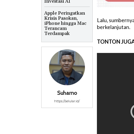
Investasi AI
Apple Peringatkan
Krisis Pasokan,
Lalu, sumbernya
iPhone hingga Mac
berkelanjutan.
Terancam
Terdampak
TONTON JUGA
Suharno
https://selular.id/