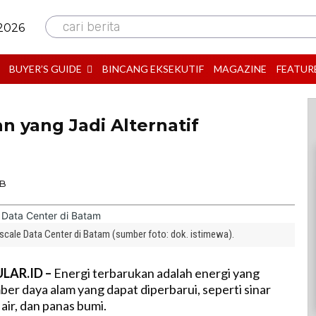
cari berita
 2026
BUYER’S GUIDE
BINCANG EKSEKUTIF
MAGAZINE
FEATUR
n yang Jadi Alternatif
IB
ale Data Center di Batam (sumber foto: dok. istimewa).
LAR.ID –
Energi terbarukan adalah energi yang
ber daya alam yang dapat diperbarui, seperti sinar
 air, dan panas bumi.