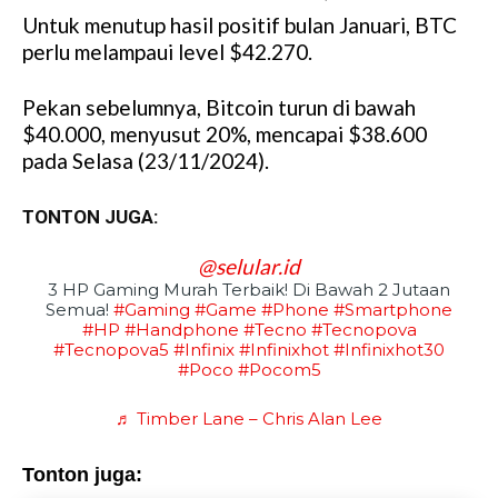
Untuk menutup hasil positif bulan Januari, BTC
M
perlu melampaui level $42.270.
u
t
Pekan sebelumnya, Bitcoin turun di bawah
e
$40.000, menyusut 20%, mencapai $38.600
pada Selasa (23/11/2024).
TONTON JUGA:
@selular.id
3 HP Gaming Murah Terbaik! Di Bawah 2 Jutaan
Semua!
#gaming
#game
#phone
#smartphone
#HP
#handphone
#tecno
#tecnopova
#tecnopova5
#infinix
#infinixhot
#infinixhot30
#poco
#pocom5
♬ Timber Lane – Chris Alan Lee
Tonton juga: