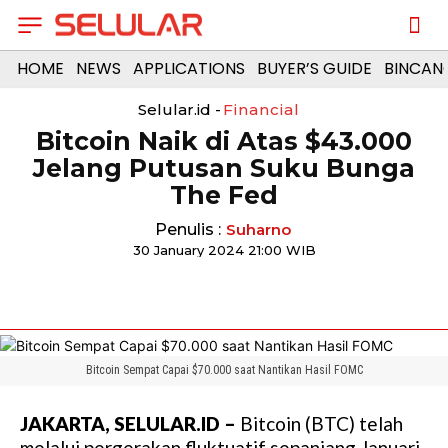
HOME
NEWS
APPLICATIONS
BUYER’S GUIDE
BINCAN
Selular.id -
Financial
Bitcoin Naik di Atas $43.000
Jelang Putusan Suku Bunga
The Fed
Penulis :
Suharno
30 January 2024 21:00 WIB
Bitcoin Sempat Capai $70.000 saat Nantikan Hasil FOMC
JAKARTA, SELULAR.ID –
Bitcoin (BTC) telah
melalui pergerakan fluktuatif sepanjang Januari