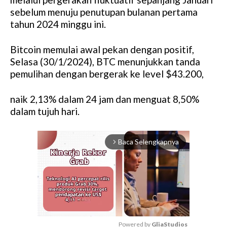
sebelum menuju penutupan bulanan pertama
tahun 2024 minggu ini.
Bitcoin memulai awal pekan dengan positif,
Selasa (30/1/2024), BTC menunjukkan tanda
pemulihan dengan bergerak ke level $43.200,
naik 2,13% dalam 24 jam dan menguat 8,50%
dalam tujuh hari.
Baca Selengkapnya
arrow_forward_ios
Powered by 
GliaStudios