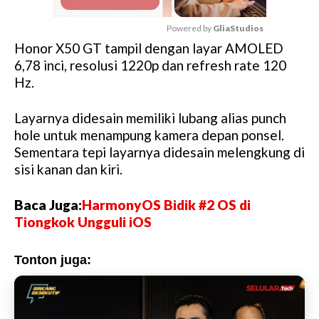
Powered by 
GliaStudios
Honor X50 GT tampil dengan layar AMOLED
M
6,78 inci, resolusi 1220p dan refresh rate 120
u
Hz.
t
e
Layarnya didesain memiliki lubang alias punch
hole untuk menampung kamera depan ponsel.
Sementara tepi layarnya didesain melengkung di
sisi kanan dan kiri.
Baca Juga:
HarmonyOS Bidik #2 OS di
Tiongkok Ungguli iOS
Tonton juga: