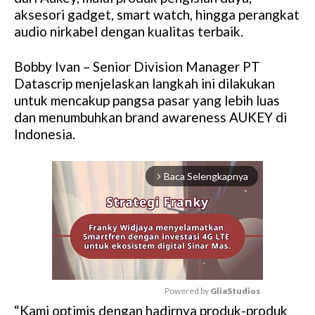
aksesori gadget, smart watch, hingga perangkat
audio nirkabel dengan kualitas terbaik.
Bobby Ivan – Senior Division Manager PT
Datascrip menjelaskan langkah ini dilakukan
untuk mencakup pangsa pasar yang lebih luas
dan menumbuhkan brand awareness AUKEY di
Indonesia.
Baca Selengkapnya
arrow_forward_ios
Powered by 
GliaStudios
“Kami optimis dengan hadirnya produk-produk