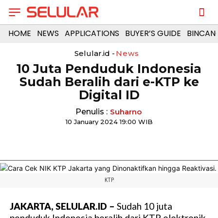
HOME
NEWS
APPLICATIONS
BUYER’S GUIDE
BINCAN
Selular.id -
News
10 Juta Penduduk Indonesia
Sudah Beralih dari e-KTP ke
Digital ID
Penulis :
Suharno
10 January 2024 19:00 WIB
KTP
JAKARTA, SELULAR.ID –
Sudah 10 juta
penduduk Indonesia beralih dari KTP elektronik