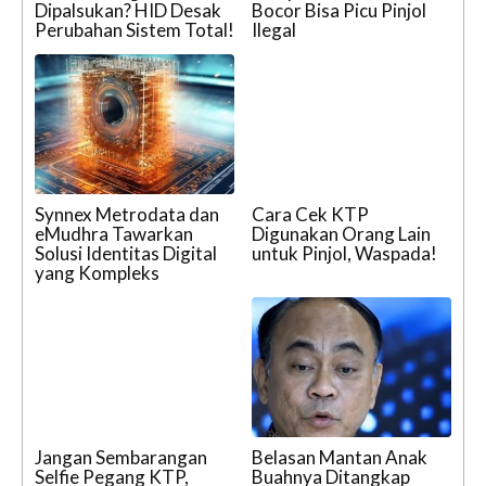
Dipalsukan? HID Desak
Bocor Bisa Picu Pinjol
Perubahan Sistem Total!
Ilegal
Synnex Metrodata dan
Cara Cek KTP
eMudhra Tawarkan
Digunakan Orang Lain
Solusi Identitas Digital
untuk Pinjol, Waspada!
yang Kompleks
Jangan Sembarangan
Belasan Mantan Anak
Selfie Pegang KTP,
Buahnya Ditangkap