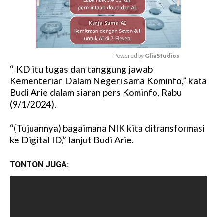
Powered by 
GliaStudios
“IKD itu tugas dan tanggung jawab
M
Kementerian Dalam Negeri sama Kominfo,” kata
u
Budi Arie dalam siaran pers Kominfo, Rabu
t
(9/1/2024).
e
“(Tujuannya) bagaimana NIK kita ditransformasi
ke Digital ID,” lanjut Budi Arie.
TONTON JUGA: