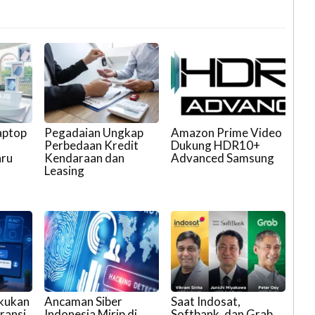
aptop
Pegadaian Ungkap
Amazon Prime Video
Perbedaan Kredit
Dukung HDR10+
aru
Kendaraan dan
Advanced Samsung
Leasing
akukan
Ancaman Siber
Saat Indosat,
ransi
Indonesia Mirip di
Softbank, dan Grab