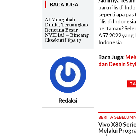
Akhirnya kesam
BACA JUGA
baru rilis di In
seperti apa pas
AI Mengubah
rilis di Indone
Dunia, Teruangkap
pertamax? Sel
Rencana Besar
A57 2022 yang ba
NVIDIA! – Bincang
Eksekutif Eps.17
Indonesia
.
Baca Juga:
Melu
dan Desain Styl
TA
Redaksi
BERITA SEBELUM
Vivo X80 Serie
Melalui Progr