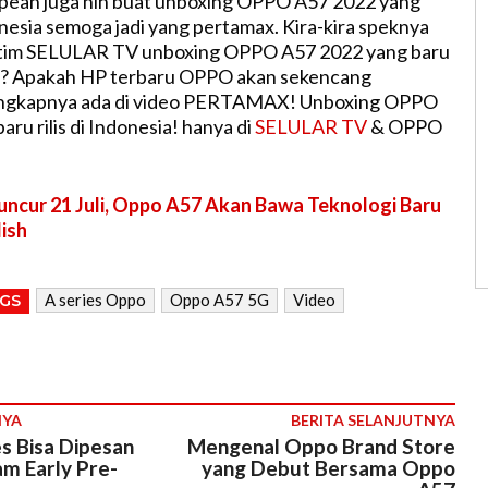
pean juga nih buat unboxing OPPO A57 2022 yang
donesia semoga jadi yang pertamax. Kira-kira speknya
 tim
SELULAR TV
unboxing OPPO A57 2022 yang baru
sia? Apakah HP terbaru
OPPO
akan sekencang
engkapnya ada di video PERTAMAX! Unboxing OPPO
ru rilis di Indonesia! hanya di
SELULAR TV
&
OPPO
ncur 21 Juli, Oppo A57 Akan Bawa Teknologi Baru
ish
A series Oppo
Oppo A57 5G
Video
GS
NYA
BERITA SELANJUTNYA
s Bisa Dipesan
Mengenal Oppo Brand Store
am Early Pre-
yang Debut Bersama Oppo