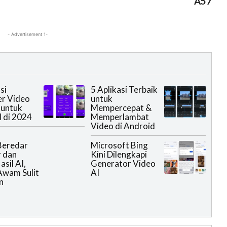
A57
- Advertisement 1-
si
5 Aplikasi Terbaik
er Video
untuk
 untuk
Mempercepat &
 di 2024
Memperlambat
Video di Android
Beredar
Microsoft Bing
 dan
Kini Dilengkapi
sil AI,
Generator Video
Awam Sulit
AI
n