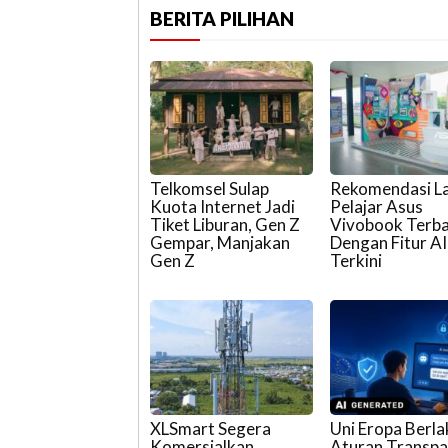
BERITA PILIHAN
Telkomsel Sulap
Rekomendasi L
Kuota Internet Jadi
Pelajar Asus
Tiket Liburan, Gen Z
Vivobook Terb
Gempar, Manjakan
Dengan Fitur AI
Gen Z
Terkini
XLSmart Segera
Uni Eropa Berl
Komersialkan
Aturan Transpa