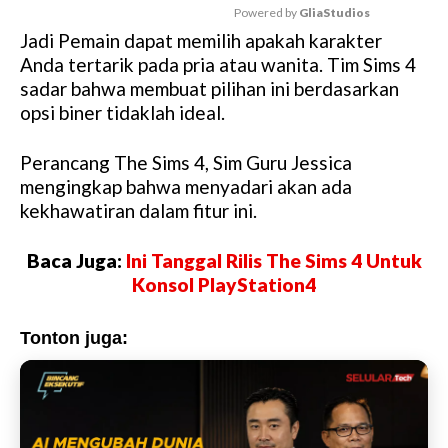
Powered by 
GliaStudios
Jadi Pemain dapat memilih apakah karakter
M
Anda tertarik pada pria atau wanita. Tim Sims 4
u
sadar bahwa membuat pilihan ini berdasarkan
t
opsi biner tidaklah ideal.
e
Perancang The Sims 4, Sim Guru Jessica
mengingkap bahwa menyadari akan ada
kekhawatiran dalam fitur ini.
Baca Juga:
Ini Tanggal Rilis The Sims 4 Untuk
Konsol PlayStation4
Tonton juga: