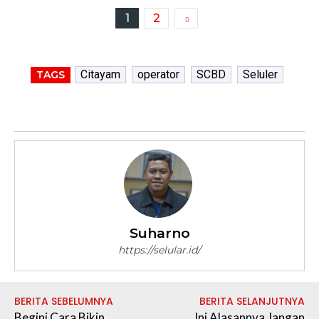
1
2
Citayam
operator
SCBD
Seluler
TAGS
Suharno
https://selular.id/
BERITA SEBELUMNYA
BERITA SELANJUTNYA
Begini Cara Bikin
Ini Alasannya Jangan