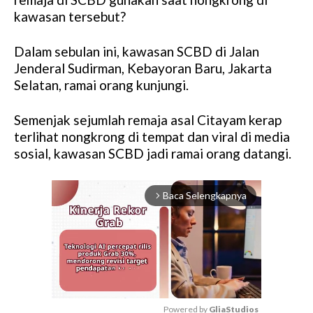
kawasan tersebut?
Dalam sebulan ini, kawasan SCBD di Jalan
Jenderal Sudirman, Kebayoran Baru, Jakarta
Selatan, ramai orang kunjungi.
Semenjak sejumlah remaja asal Citayam kerap
terlihat nongkrong di tempat dan viral di media
sosial, kawasan SCBD jadi ramai orang datangi.
Baca Selengkapnya
arrow_forward_ios
Powered by 
GliaStudios