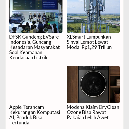
DFSK Gandeng EVSafe
XLSmart Lumpuhkan
Indonesia, Guncang
Sinyal Lemot Lewat
Kesadaran Masyarakat
Modal Rp1,29 Triliun
Soal Keamanan
Kendaraan Listrik
Apple Terancam
Modena Klaim DryClean
Kekurangan Komputasi
Ozone Bisa Rawat
AI, Produk Bisa
Pakaian Lebih Awet
Tertunda