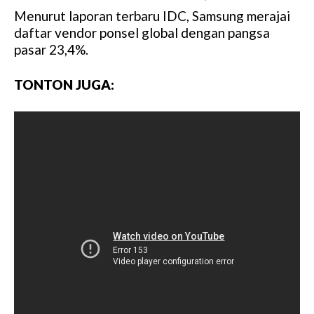
Menurut laporan terbaru IDC, Samsung merajai
M
daftar vendor ponsel global dengan pangsa
u
pasar 23,4%.
t
e
TONTON JUGA: