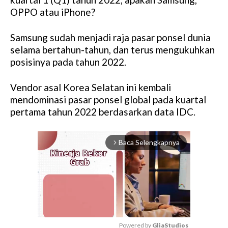
OPPO atau iPhone?
Samsung sudah menjadi raja pasar ponsel dunia
selama bertahun-tahun, dan terus mengukuhkan
posisinya pada tahun 2022.
Vendor asal Korea Selatan ini kembali
mendominasi pasar ponsel global pada kuartal
pertama tahun 2022 berdasarkan data IDC.
Baca Selengkapnya
arrow_forward_ios
Powered by 
GliaStudios