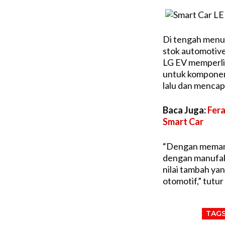
Di tengah menu
stok automotive
LG EV memperlih
untuk komponen
lalu dan mencap
Baca Juga:
Fera
Smart Car
“Dengan memanfa
dengan manufakt
nilai tambah ya
otomotif,” tutu
TAG