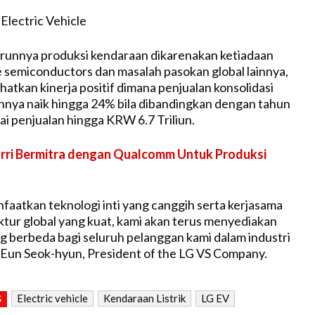
runnya produksi kendaraan dikarenakan ketiadaan
 semiconductors dan masalah pasokan global lainnya,
atkan kinerja positif dimana penjualan konsolidasi
nya naik hingga 24% bila dibandingkan dengan tahun
ai penjualan hingga KRW 6.7 Triliun.
rri Bermitra dengan Qualcomm Untuk Produksi
atkan teknologi inti yang canggih serta kerjasama
ur global yang kuat, kami akan terus menyediakan
ng berbeda bagi seluruh pelanggan kami dalam industri
r Eun Seok-hyun, President of the LG VS Company.
Electric vehicle
Kendaraan Listrik
LG EV
S