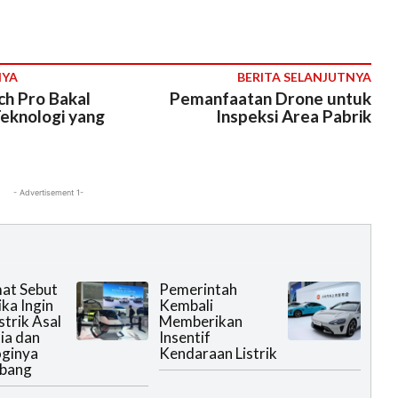
NYA
BERITA SELANJUTNYA
ch Pro Bakal
Pemanfaatan Drone untuk
Teknologi yang
Inspeksi Area Pabrik
- Advertisement 1-
at Sebut
Pemerintah
Jika Ingin
Kembali
strik Asal
Memberikan
ia dan
Insentif
oginya
Kendaraan Listrik
bang