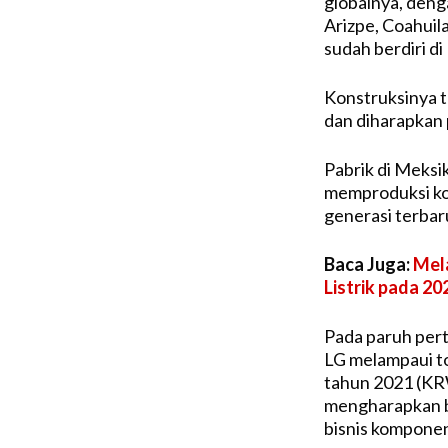
globalnya, deng
Arizpe, Coahuil
sudah berdiri di
Konstruksinya t
dan diharapkan 
Pabrik di Meksi
memproduksi ko
generasi terbar
Baca Juga:
Mela
Listrik pada 20
Pada paruh pert
LG melampaui to
tahun 2021 (KR
mengharapkan b
bisnis komponen