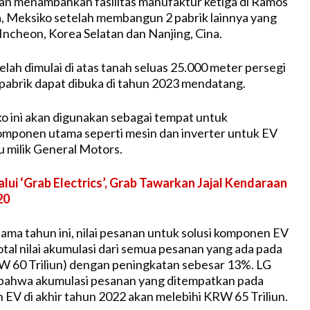
an menambahkan fasilitas manufaktur ketiga di Ramos
a, Meksiko setelah membangun 2 pabrik lainnya yang
 Incheon, Korea Selatan dan Nanjing, Cina.
elah dimulai di atas tanah seluas 25.000 meter persegi
pabrik dapat dibuka di tahun 2023 mendatang.
ko ini akan digunakan sebagai tempat untuk
mponen utama seperti mesin dan inverter untuk EV
u milik General Motors.
lui ‘Grab Electrics’, Grab Tawarkan Jajal Kendaraan
20
ama tahun ini, nilai pesanan untuk solusi komponen EV
tal nilai akumulasi dari semua pesanan yang ada pada
W 60 Triliun) dengan peningkatan sebesar 13%. LG
ahwa akumulasi pesanan yang ditempatkan pada
 EV di akhir tahun 2022 akan melebihi KRW 65 Triliun.