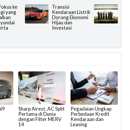
Fokus ke
Transisi
gi yang
Kendaraan Listrik
alkan
Dorong Ekonomi
Hyundai
Hijau dan
erta
Investasi
 N9
Sharp Airest, AC Split
Pegadaian Ungkap
Pertama di Dunia
Perbedaan Kredit
dengan Filter MERV
Kendaraan dan
14
Leasing