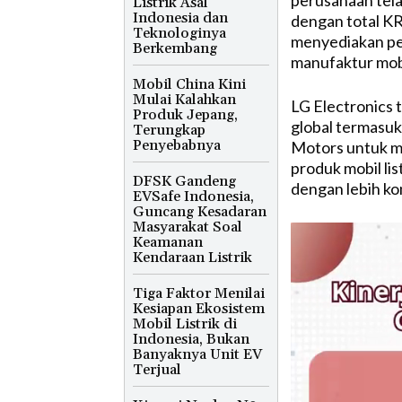
perusahaan tela
Listrik Asal
Indonesia dan
dengan total KRW
Teknologinya
menyediakan pe
Berkembang
manufaktur mobi
Mobil China Kini
Mulai Kalahkan
LG Electronics 
Produk Jepang,
global termasu
Terungkap
Penyebabnya
Motors untuk m
produk mobil li
DFSK Gandeng
dengan lebih ko
EVSafe Indonesia,
Guncang Kesadaran
Masyarakat Soal
Keamanan
Kendaraan Listrik
Tiga Faktor Menilai
Kesiapan Ekosistem
Mobil Listrik di
Indonesia, Bukan
Banyaknya Unit EV
Terjual