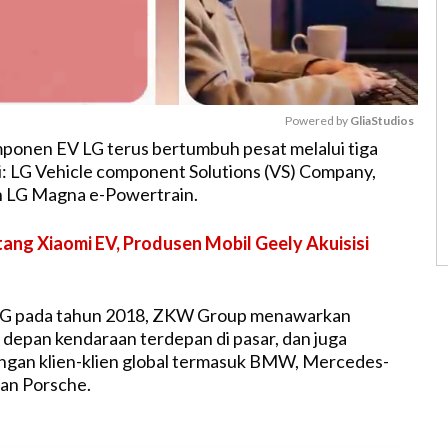
Powered by 
GliaStudios
omponen EV LG terus bertumbuh pesat melalui tiga
nti: LG Vehicle component Solutions (VS) Company,
M
 LG Magna e-Powertrain.
u
t
ang Xiaomi EV, Produsen Mobil Geely Akuisisi
e
h LG pada tahun 2018, ZKW Group menawarkan
 depan kendaraan terdepan di pasar, dan juga
ngan klien-klien global termasuk BMW, Mercedes-
an Porsche.