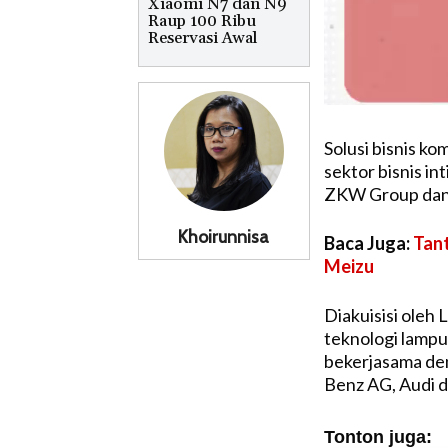
Xiaomi N7 dan N9
Raup 100 Ribu
Reservasi Awal
Solusi bisnis k
sektor bisnis i
ZKW Group dan
Khoirunnisa
Baca Juga:
Tant
Meizu
Diakuisisi ole
teknologi lampu
bekerjasama de
Benz AG, Audi d
Tonton juga: