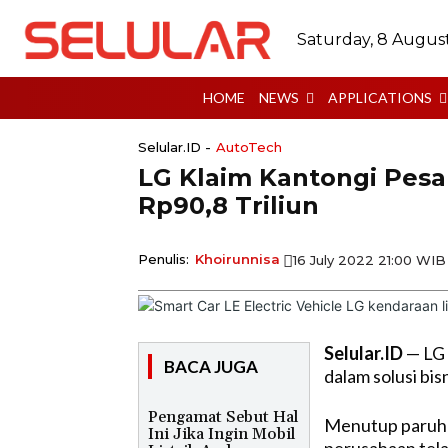
Saturday, 8 Augus
HOME
NEWS
APPLICATIONS
Selular.ID -
AutoTech
LG Klaim Kantongi Pesan
Rp90,8 Triliun
Penulis:
Khoirunnisa
16 July 2022 21:00 WIB
Selular.ID
— LG 
BACA JUGA
dalam solusi bis
Pengamat Sebut Hal
Menutup paruh
Ini Jika Ingin Mobil