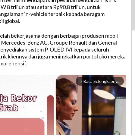
h berhasil mendapatkan pesanan kendaraan listrik
 8 triliun atau setara Rp90,8 triliun, untuk
ngalaman in-vehicle terbaik kepada beragam
l global.
telah bekerjasama dengan berbagai produsen mobil
k Mercedes-Benz AG, Groupe Renault dan General
enyediakan sistem P-OLED IVI kepada seluruh
strik kliennya dan juga meningkatkan portofolio mereka
mprehensif.
Baca Selengkapnya
arrow_forward_ios