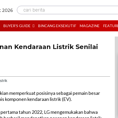
cari berita
t 2026
BUYER’S GUIDE
BINCANG EKSEKUTIF
MAGAZINE
FEATUR
an Kendaraan Listrik Senilai
kian memperkuat posisinya sebagai pemain besar
nis komponen kendaraan listrik (EV).
 pertama tahun 2022, LG mengemukakan bahwa