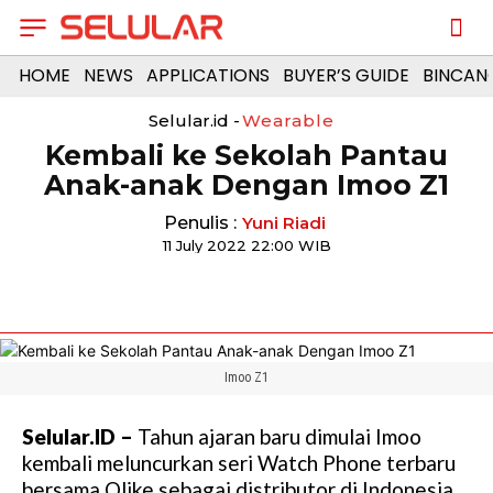
HOME
NEWS
APPLICATIONS
BUYER’S GUIDE
BINCAN
Selular.id -
Wearable
Kembali ke Sekolah Pantau
Anak-anak Dengan Imoo Z1
Penulis :
Yuni Riadi
11 July 2022 22:00 WIB
Imoo Z1
Selular.ID –
Tahun ajaran baru dimulai Imoo
kembali meluncurkan seri Watch Phone terbaru
bersama Olike sebagai distributor di Indonesia,