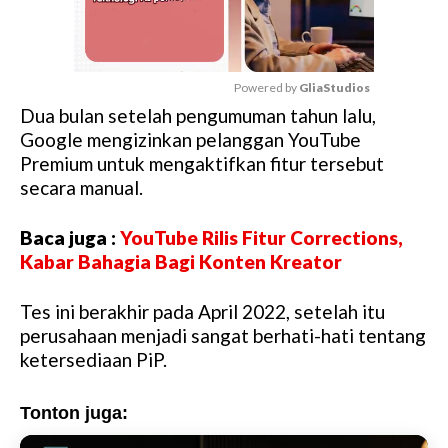
Powered by 
GliaStudios
Dua bulan setelah pengumuman tahun lalu,
M
Google mengizinkan pelanggan YouTube
u
Premium untuk mengaktifkan fitur tersebut
t
secara manual.
e
Baca juga :
YouTube Rilis Fitur Corrections,
Kabar Bahagia Bagi Konten Kreator
Tes ini berakhir pada April 2022, setelah itu
perusahaan menjadi sangat berhati-hati tentang
ketersediaan PiP.
Tonton juga: