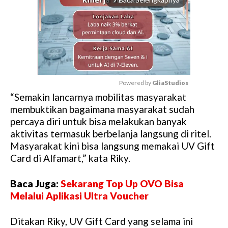
Baca Selengkapnya
arrow_forward_ios
Powered by 
GliaStudios
“Semakin lancarnya mobilitas masyarakat
M
membuktikan bagaimana masyarakat sudah
u
percaya diri untuk bisa melakukan banyak
t
aktivitas termasuk berbelanja langsung di ritel.
e
Masyarakat kini bisa langsung memakai UV Gift
Card di Alfamart,” kata Riky.
Baca Juga:
Sekarang Top Up OVO Bisa
Melalui Aplikasi Ultra Voucher
Ditakan Riky, UV Gift Card yang selama ini