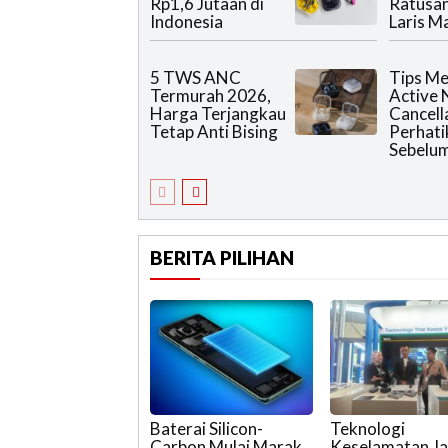
Rp1,6 Jutaan di
Ratusa
Indonesia
Laris M
5 TWS ANC
Tips M
Termurah 2026,
Active 
Harga Terjangkau
Cancell
Tetap Anti Bising
Perhatik
Sebelu
BERITA PILIHAN
Baterai Silicon-
Teknologi
Carbon Mulai Marak
Keselamatan Ja