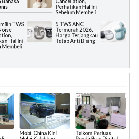
n Bahasa
Cancellation,
anis
Perhatikan Hal Ini
Sebelum Membeli
emilih TWS
5 TWS ANC
Noise
Termurah 2026,
ation,
Harga Terjangkau
an Hal Ini
Tetap Anti Bising
m Membeli
Mobil China Kini
Telkom Perluas
di
Mulai Kalahkan
Pendidikan Digital