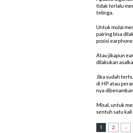
tidak terlalu m
telinga.
Untuk mulai me
pairing bisa di
posisi earphone
Atau jikapun ear
dilakukan asalk
Jika sudah terh
di HP atau pera
nya dibenamkan 
Misal, untuk m
sentuh satu kali
1
2