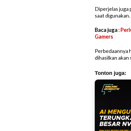
Diperjelas jug
saat digunakan
Baca juga :
Perl
Gamers
Perbedaannya ha
dihasilkan akan 
Tonton juga: