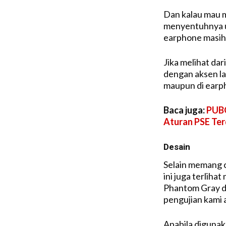
Dan kalau mau 
menyentuhnya ul
earphone masih 
Jika melihat dar
dengan aksen la
maupun di earp
Baca juga:
PUBG
Aturan PSE Ter
Desain
Selain memang 
ini juga terlih
Phantom Gray d
pengujian kami 
Apabila digunak