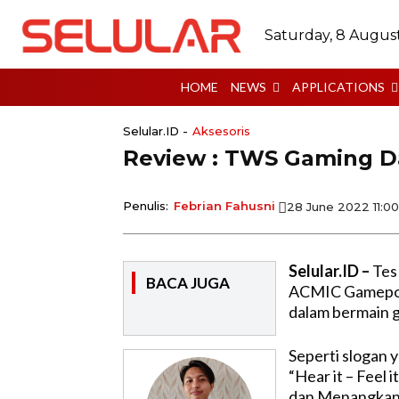
Saturday, 8 Augus
HOME
NEWS
APPLICATIONS
Selular.ID -
Aksesoris
Review : TWS Gaming D
Penulis:
Febrian Fahusni
28 June 2022 11:0
Selular.ID –
Tes
BACA JUGA
ACMIC Gamepods
dalam bermain 
Seperti slogan 
“Hear it – Feel 
dan Menangkan