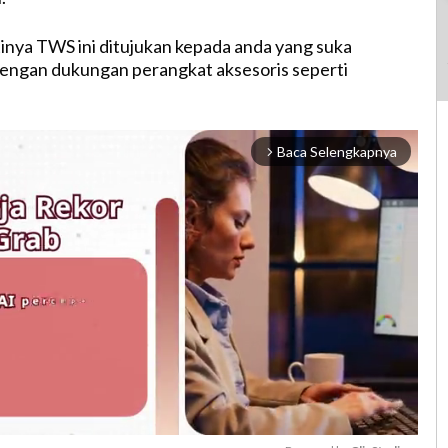
nya TWS ini ditujukan kepada anda yang suka
engan dukungan perangkat aksesoris seperti
Baca Selengkapnya
arrow_forward_ios