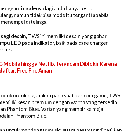
mengganti modenya lagi anda hanya perlu
ang, namun tidak bisa mode itu terganti apabila
menempel di telinga.
i segi desain, TWS ini memiliki desain yang gahar
mpu LED pada indikator, baik pada case charger
hones.
 Mobile hingga Netflix Terancam Diblokir Karena
daftar, Free Fire Aman
cocok untuk digunakan pada saat bermain game, TWS
at memiliki kesan premium dengan warna yang tersedia
an Phantom Blue. Varian yang mampir ke meja
adalah Phantom Blue.
an untuk mendengar music, suara bass yang dihasilkan