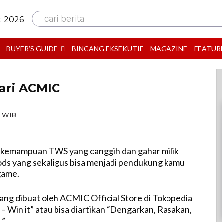
cari berita
t 2026
BUYER’S GUIDE
BINCANG EKSEKUTIF
MAGAZINE
FEATUR
ari ACMIC
0 WIB
 kemampuan TWS yang canggih dan gahar milik
 yang sekaligus bisa menjadi pendukung kamu
game.
yang dibuat oleh ACMIC Official Store di Tokopedia
it – Win it” atau bisa diartikan “Dengarkan, Rasakan,
.”