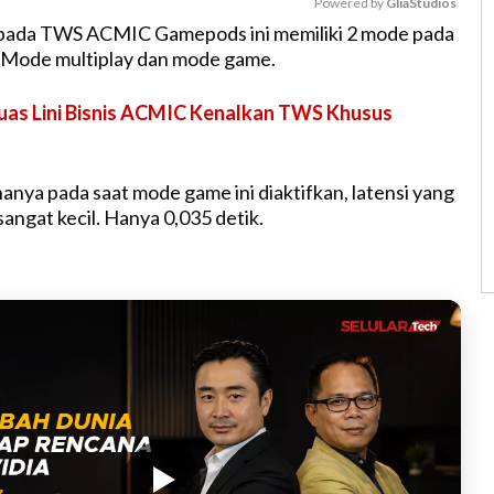
Powered by 
GliaStudios
a pada TWS ACMIC Gamepods ini memiliki 2 mode pada
. Mode multiplay dan mode game.
M
u
uas Lini Bisnis ACMIC Kenalkan TWS Khusus
t
e
nya pada saat mode game ini diaktifkan, latensi yang
sangat kecil. Hanya 0,035 detik.