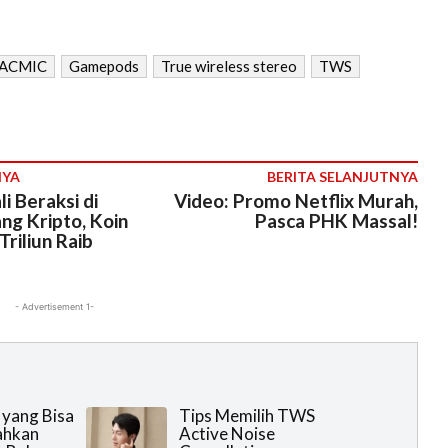
ACMIC
Gamepods
True wireless stereo
TWS
NYA
BERITA SELANJUTNYA
 Beraksi di
Video: Promo Netflix Murah,
ng Kripto, Koin
Pasca PHK Massal!
Triliun Raib
- Advertisement 1-
yang Bisa
Tips Memilih TWS
ahkan
Active Noise