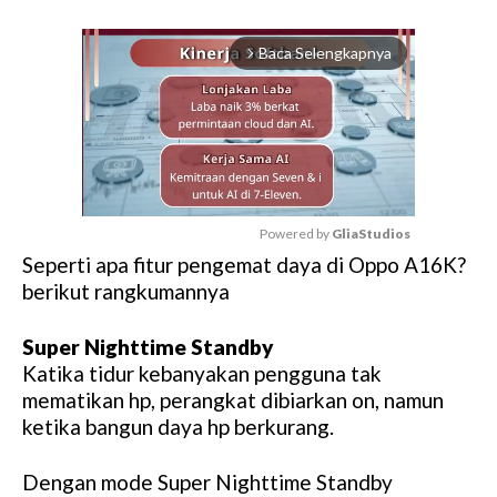
Baca Selengkapnya
arrow_forward_ios
Powered by 
GliaStudios
Seperti apa fitur pengemat daya di Oppo A16K?
M
berikut rangkumannya
u
t
Super Nighttime Standby
e
Katika tidur kebanyakan pengguna tak
mematikan hp, perangkat dibiarkan on, namun
ketika bangun daya hp berkurang.
Dengan mode Super Nighttime Standby