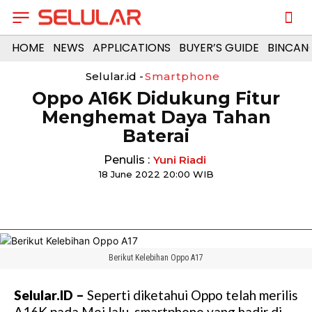
HOME
NEWS
APPLICATIONS
BUYER’S GUIDE
BINCAN
Selular.id -
Smartphone
Oppo A16K Didukung Fitur
Menghemat Daya Tahan
Baterai
Penulis :
Yuni Riadi
18 June 2022 20:00 WIB
Berikut Kelebihan Oppo A17
Selular.ID –
Seperti diketahui Oppo telah merilis
A16K pada Mei lalu, smartphone yang hadir di