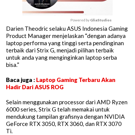
Powered by 
GliaStudios
Darien Theodric selaku ASUS Indonesia Gaming
M
Product Manager menjelaskan “dengan adanya
u
laptop performa yang tinggi serta pendinginan
t
terbaik dari Strix G, menjadi pilihan terbaik
e
untuk anda yang menginginkan laptop serba
bisa.”
Baca juga :
Laptop Gaming Terbaru Akan
Hadir Dari ASUS ROG
Selain menggunakan processor dari AMD Ryzen
6000 series, Strix G telah memakai untuk
mendukung tampilan grafisnya dengan NVIDIA
GeForce RTX 3050, RTX 3060, dan RTX 3070
Ti.