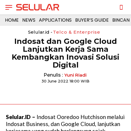
HOME
NEWS
APPLICATIONS
BUYER’S GUIDE
BINCAN
Selular.id -
Telco & Enterprise
Indosat dan Google Cloud
Lanjutkan Kerja Sama
Kembangkan Inovasi Solusi
Digital
Penulis :
Yuni Riadi
30 June 2022 18:00 WIB
Selular.ID –
Indosat Ooredoo Hutchison melalui
Indosat Business, dan Google Cloud, lanjutkan
kerjasama yang sudah berlangsung sejak