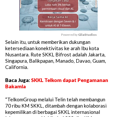
Powered by 
GliaStudios
Selain itu, untuk memberikan dukungan
M
ketersediaan konektivitas ke arah Ibu kota
u
Nusantara. Rute SKKL Bifrost adalah Jakarta,
t
Singapura, Balikpapan, Manado, Davao, Guam,
e
California.
Baca Juga:
SKKL Telkom dapat Pengamanan
Bakamla
“TelkomGroup melalui Telin telah membangun
70 ribu KM SKKL, ditambah dengan kolaborasi
kepemilikan di berbagai SKKL internasional