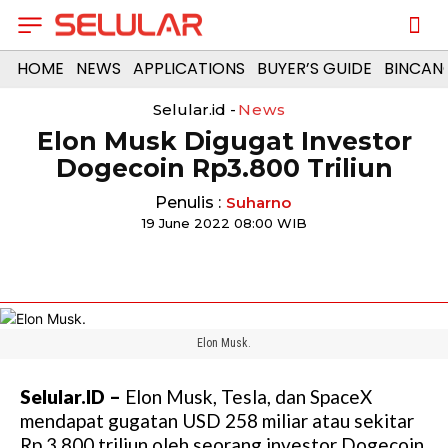
HOME
NEWS
APPLICATIONS
BUYER’S GUIDE
BINCAN
Selular.id -
News
Elon Musk Digugat Investor
Dogecoin Rp3.800 Triliun
Penulis :
Suharno
19 June 2022 08:00 WIB
Elon Musk.
Selular.ID –
Elon Musk, Tesla, dan SpaceX
mendapat gugatan USD 258 miliar atau sekitar
Rp 3.800 triliun oleh seorang investor Dogecoin