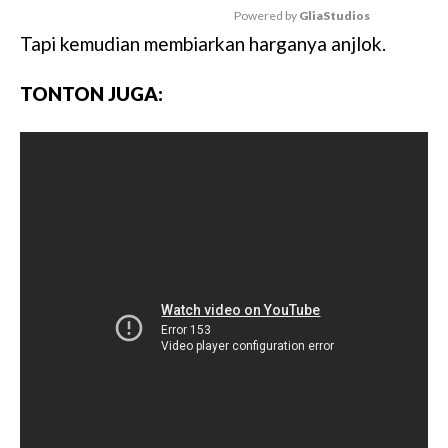
Powered by 
GliaStudios
Tapi kemudian membiarkan harganya anjlok.
M
u
TONTON JUGA:
t
e