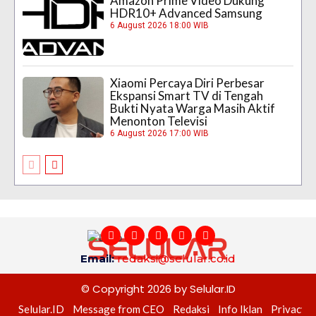
Amazon Prime Video Dukung
HDR10+ Advanced Samsung
6 August 2026 18:00 WIB
Xiaomi Percaya Diri Perbesar
Ekspansi Smart TV di Tengah
Bukti Nyata Warga Masih Aktif
Menonton Televisi
6 August 2026 17:00 WIB
Email:
redaksi@selular.co.id
© Copyright 2026 by Selular.ID
Selular.ID
Message from CEO
Redaksi
Info Iklan
Privacy P