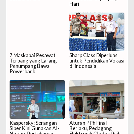
Hari
7 Maskapai Pesawat
Sharp Class Diperluas
Terbang yang Larang
untuk Pendidikan Vokasi
Penumpang Bawa
di Indonesia
Powerbank
Kaspersky: Serangan
Aturan PPh Final
Siber Kini Gunakan AI-
Berlaku, Pedagang
Native, Pertahanan
Elektronik Glodok Pilih