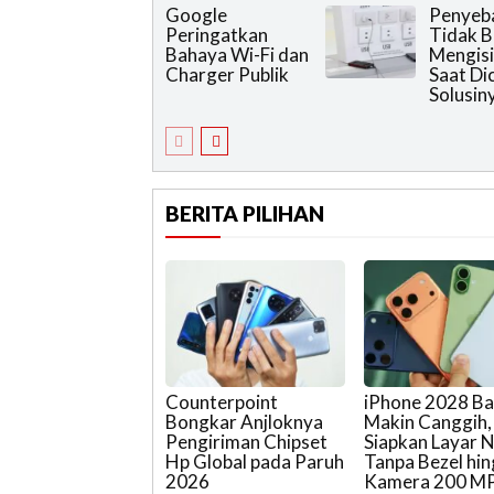
Google
Penyeb
Peringatkan
Tidak B
Bahaya Wi-Fi dan
Mengisi
Charger Publik
Saat Di
Solusin
BERITA PILIHAN
Counterpoint
iPhone 2028 Ba
Bongkar Anjloknya
Makin Canggih,
Pengiriman Chipset
Siapkan Layar N
Hp Global pada Paruh
Tanpa Bezel hi
2026
Kamera 200 M