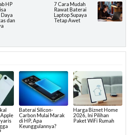
ab HP
7 Cara Mudah
isa
Rawat Baterai
 Daya
Laptop Supaya
cas dan
Tetap Awet
ya
kal
Baterai Silicon-
Harga Biznet Home
 Apple
Carbon Mulai Marak
2026, Ini Pilihan
yaris
di HP, Apa
Paket WiFi Rumah
ngga
Keunggulannya?
P