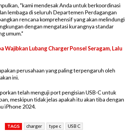
mpulkan, “kami mendesak Anda untuk berkoordinasi
dan lembaga di seluruh Departemen Perdagangan
ngkan rencana komprehensif yang akan melindungi
ingkungan dengan mengatasi kurangnya standar
ang umum.”
a Wajibkan Lubang Charger Ponsel Seragam, Lalu
upakan perusahaan yang paling terpengaruh oleh
kan ini.
porkan telah menguji port pengisian USB-C untuk
an, meskipun tidak jelas apakah itu akan tiba dengan
au iPhone 2024.
charger
type c
USB C
TAGS