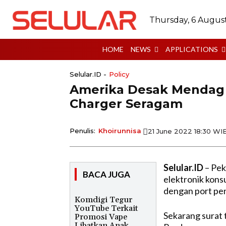
Thursday, 6 Augus
HOME
NEWS
APPLICATIONS
Selular.ID -
Policy
Amerika Desak Mendag I
Charger Seragam
Penulis:
Khoirunnisa
21 June 2022 18:30 WI
Selular.ID
– Pek
BACA JUGA
elektronik kons
dengan port pen
Komdigi Tegur
YouTube Terkait
Sekarang surat 
Promosi Vape
Libatkan Anak