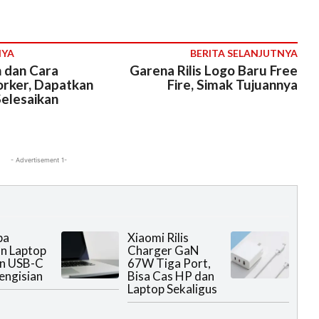
NYA
BERITA SELANJUTNYA
 dan Cara
Garena Rilis Logo Baru Free
orker, Dapatkan
Fire, Simak Tujuannya
Selesaikan
- Advertisement 1-
pa
Xiaomi Rilis
n Laptop
Charger GaN
n USB-C
67W Tiga Port,
engisian
Bisa Cas HP dan
Laptop Sekaligus