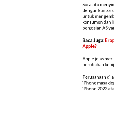
Surat itu menyi
dengan kantor 
untuk mengemba
konsumen dan l
pengisian AS y
Baca Juga:
Erop
Apple?
Apple jelas mer
perubahan kebija
Perusahaan dila
iPhone masa dep
iPhone 2023 at