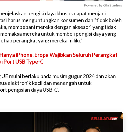
Powered by 
GliaStudios
menjelaskan pengisi daya khusus dapat menjadi
vasi harus menguntungkan konsumen dan “tidak boleh
M
ka, membebani mereka dengan aksesori yang tidak
u
n memaksa mereka untuk membeli pengisi daya yang
t
etiap perangkat yang mereka miliki.”
e
Hanya iPhone, Eropa Wajibkan Seluruh Perangkat
ai Port USB Type-C
UE mulai berlaku pada musim gugur 2024 dan akan
ua elektronik kecil dan menengah untuk
rt pengisian daya USB-C.