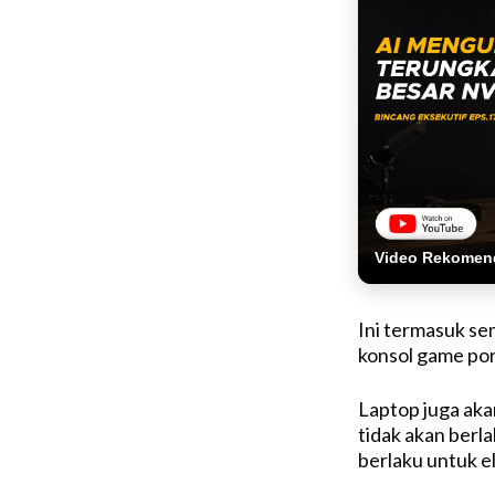
Video Rekomen
Ini termasuk se
konsol game por
Laptop juga aka
tidak akan berl
berlaku untuk el