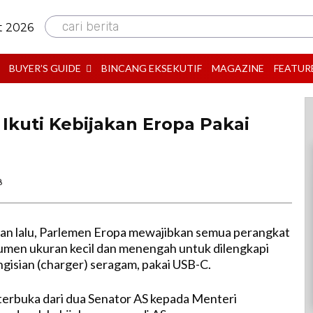
cari berita
t 2026
BUYER’S GUIDE
BINCANG EKSEKUTIF
MAGAZINE
FEATUR
kuti Kebijakan Eropa Pakai
B
an lalu, Parlemen Eropa mewajibkan semua perangkat
umen ukuran kecil dan menengah untuk dilengkapi
gisian (charger) seragam, pakai USB-C.
terbuka dari dua Senator AS kepada Menteri