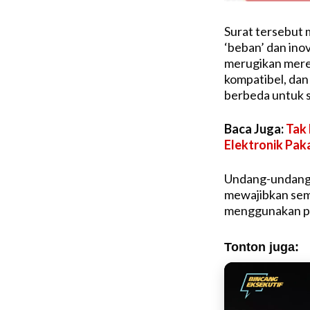
Surat tersebut 
‘beban’ dan ino
merugikan mere
kompatibel, da
berbeda untuk s
Baca Juga:
Tak 
Elektronik Pak
Undang-undang 
mewajibkan sem
menggunakan po
Tonton juga: