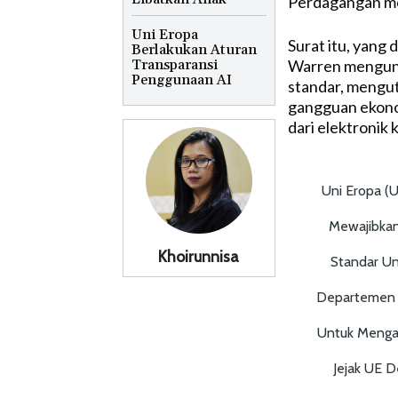
Perdagangan me
Uni Eropa
Surat itu, yang
Berlakukan Aturan
Transparansi
Warren mengung
Penggunaan AI
standar, mengut
gangguan ekono
dari elektronik
Uni Eropa (
Mewajibkan
Khoirunnisa
Standar Un
Departemen 
Untuk Mengat
Jejak UE 