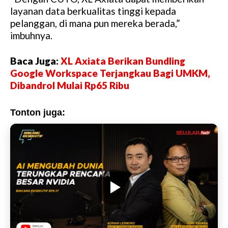
layanan data berkualitas tinggi kepada
pelanggan, di mana pun mereka berada,”
imbuhnya.
Baca Juga:
XL Axiata Berikan Bundling
Google Workspace Terjangkau Bagi UMKM,
Dibandrol Mulai Rp65 Ribu
Tonton juga: