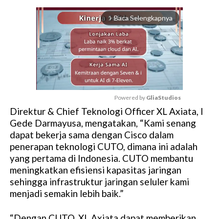
Baca Selengkapnya
arrow_forward_ios
Powered by 
GliaStudios
Direktur & Chief Teknologi Officer XL Axiata, I
M
Gede Darmayusa, mengatakan, “Kami senang
u
dapat bekerja sama dengan Cisco dalam
t
penerapan teknologi CUTO, dimana ini adalah
e
yang pertama di Indonesia. CUTO membantu
meningkatkan efisiensi kapasitas jaringan
sehingga infrastruktur jaringan seluler kami
menjadi semakin lebih baik.”
“Dengan CUTO, XL Axiata dapat memberikan