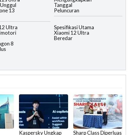
 Unggul
Tanggal
hone 13
Peluncuran
12 Ultra
Spesifikasi Utama
imotori
Xiaomi 12 Ultra
Beredar
agon 8
lus
Kaspersky Ungkap
Sharp Class Diperluas