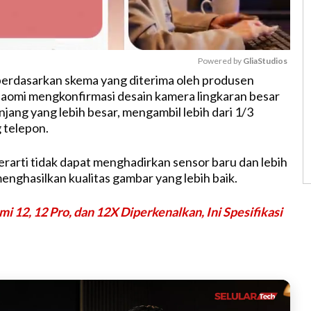
Powered by 
GliaStudios
berdasarkan skema yang diterima oleh produsen
Xiaomi mengkonfirmasi desain kamera lingkaran besar
M
jang yang lebih besar, mengambil lebih dari 1/3
u
 telepon.
t
e
arti tidak dapat menghadirkan sensor baru dan lebih
enghasilkan kualitas gambar yang lebih baik.
mi 12, 12 Pro, dan 12X Diperkenalkan, Ini Spesifikasi