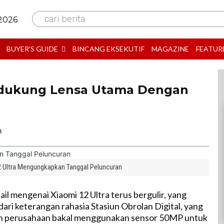
cari berita
 2026
BUYER’S GUIDE
BINCANG EKSEKUTIF
MAGAZINE
FEATUR
Didukung Lensa Utama Dengan
B
2 Ultra Mengungkapkan Tanggal Peluncuran
il mengenai Xiaomi 12 Ultra terus bergulir, yang
dari keterangan rahasia Stasiun Obrolan Digital, yang
 perusahaan bakal menggunakan sensor 50MP untuk