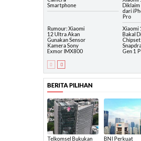
Smartphone
Diklaim
dari iP
Pro
Rumour: Xiaomi
Xiaomi 
12 Ultra Akan
Bakal D
Gunakan Sensor
Chipset
Kamera Sony
Snapdr
Exmor IMX800
Gen 1 P
BERITA PILIHAN
Telkomsel Bukukan
BNI Perkuat