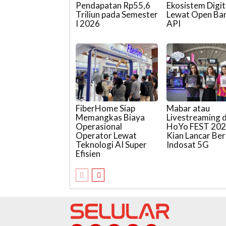
Pendapatan Rp55,6
Ekosistem Digit
Triliun pada Semester
Lewat Open Ba
I 2026
API
FiberHome Siap
Mabar atau
Memangkas Biaya
Livestreaming d
Operasional
HoYo FEST 20
Operator Lewat
Kian Lancar Be
Teknologi AI Super
Indosat 5G
Efisien