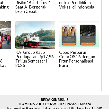
al
Risiko “Blind Trust”
untuk Pendidikan
nking
Saat AI Bergerak
Vokasi di Indonesia
Lebih Cepat
KAI Group Raup
Oppo Perbarui
i
Pendapatan Rp17,96
ColorOS 16 dengan
26
Triliun Semester I
Fitur Personalisasi
rkat
2026
Baru
REDAKSI/BISNIS
Jl. Amil No.28i RT.2 RW.5, Kelurahan Kalibata
Kecamatan Pancoran, Jakarta Selatan, DKI Jakarta - 12740