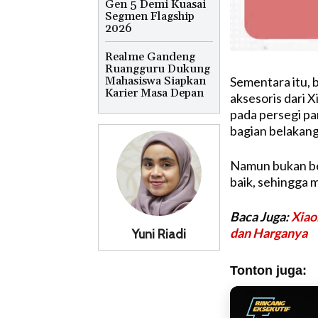
Gen 5 Demi Kuasai
Segmen Flagship
2026
Realme Gandeng
Ruangguru Dukung
Mahasiswa Siapkan
Sementara itu, 
Karier Masa Depan
aksesoris dari 
pada persegi pan
bagian belakang
Namun bukan ber
baik, sehingga m
Baca Juga:
Xiao
dan Harganya
Yuni Riadi
Tonton juga: