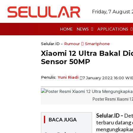
Friday, 7 August
HOME
NEWS
APPLICATIONS
Selular.ID -
Rumour
Smartphone
Xiaomi 12 Ultra Bakal 
Sensor 50MP
Penulis:
Yuni Riadi
7 January 2022 16:00 WI
Poster Resmi Xiaomi 1
Selular.ID –
Deta
BACA JUGA
terbaru datang 
mengungkapkan