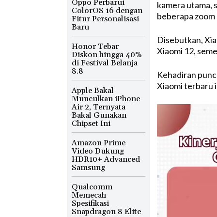
Oppo Perbarui
kamera utama, s
ColorOS 16 dengan
beberapa zoom 
Fitur Personalisasi
Baru
Disebutkan, Xiao
Honor Tebar
Xiaomi 12, seme
Diskon hingga 40%
di Festival Belanja
8.8
Kehadiran punch
Xiaomi terbaru i
Apple Bakal
Munculkan iPhone
Air 2, Ternyata
Bakal Gunakan
Chipset Ini
Amazon Prime
Video Dukung
HDR10+ Advanced
Samsung
Qualcomm
Memecah
Spesifikasi
Snapdragon 8 Elite