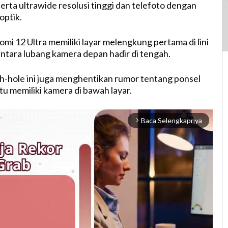
erta ultrawide resolusi tinggi dan telefoto dengan
optik.
mi 12 Ultra memiliki layar melengkung pertama di lini
ntara lubang kamera depan hadir di tengah.
-hole ini juga menghentikan rumor tentang ponsel
tu memiliki kamera di bawah layar.
Baca Selengkapnya
arrow_forward_ios