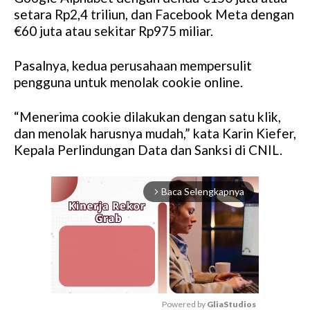
setara Rp2,4 triliun, dan Facebook Meta dengan
€60 juta atau sekitar Rp975 miliar.
Pasalnya, kedua perusahaan mempersulit
pengguna untuk menolak cookie online.
“Menerima cookie dilakukan dengan satu klik,
dan menolak harusnya mudah,” kata Karin Kiefer,
Kepala Perlindungan Data dan Sanksi di CNIL.
Baca Selengkapnya
arrow_forward_ios
Powered by 
GliaStudios