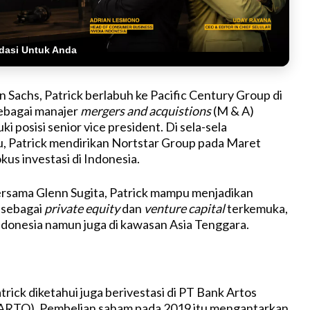
dasi Untuk Anda
 Sachs, Patrick berlabuh ke Pacific Century Group di
ebagai manajer
mergers and acquistions
(M & A)
 posisi senior vice president. Di sela-sela
u, Patrick mendirikan Nortstar Group pada Maret
us investasi di Indonesia.
ersama Glenn Sugita, Patrick mampu menjadikan
 sebagai
private equity
dan
venture capital
terkemuka,
Indonesia namun juga di kawasan Asia Tenggara.
trick diketahui juga berivestasi di PT Bank Artos
(ARTO). Pembelian saham pada 2019 itu mengantarkan