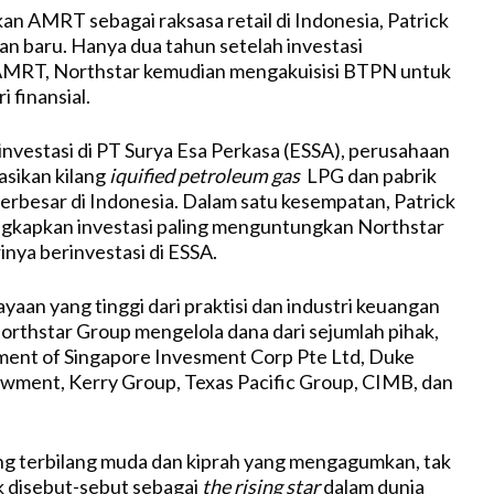
an AMRT sebagai raksasa retail di Indonesia, Patrick
an baru. Hanya dua tahun setelah investasi
AMRT, Northstar kemudian mengakuisisi BTPN untuk
i finansial.
rinvestasi di PT Surya Esa Perkasa (ESSA), perusahaan
sikan kilang
iquified petroleum gas
LPG dan pabrik
erbesar di Indonesia. Dalam satu kesempatan, Patrick
gkapkan investasi paling menguntungkan Northstar
rinya berinvestasi di ESSA.
aan yang tinggi dari praktisi dan industri keuangan
 Northstar Group mengelola dana dari sejumlah pihak,
ment of Singapore Invesment Corp Pte Ltd, Duke
wment, Kerry Group, Texas Pacific Group, CIMB, dan
ng terbilang muda dan kiprah yang mengagumkan, tak
ck disebut-sebut sebagai
the rising star
dalam dunia