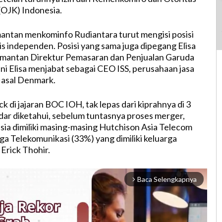
OJK) Indonesia.
 mantan menkominfo Rudiantara turut mengisi posisi
is independen. Posisi yang sama juga dipegang Elisa
mantan Direktur Pemasaran dan Penjualan Garuda
ini Elisa menjabat sebagai CEO ISS, perusahaan jasa
asal Denmark.
 di jajaran BOC IOH, tak lepas dari kiprahnya di 3
dar diketahui, sebelum tuntasnya proses merger,
ia dimiliki masing-masing Hutchison Asia Telecom
ga Telekomunikasi (33%) yang dimiliki keluarga
rick Thohir.
Baca Selengkapnya
arrow_forward_ios