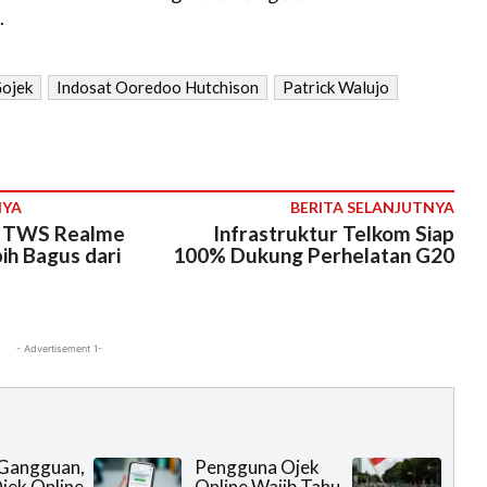
.
ojek
Indosat Ooredoo Hutchison
Patrick Walujo
NYA
BERITA SELANJUTNYA
w TWS Realme
Infrastruktur Telkom Siap
bih Bagus dari
100% Dukung Perhelatan G20
- Advertisement 1-
Gangguan,
Pengguna Ojek
jek Online
Online Wajib Tahu