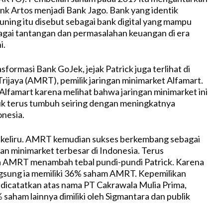
nk Artos menjadi Bank Jago. Bank yang identik
ning itu disebut sebagai bank digital yang mampu
gai tantangan dan permasalahan keuangan di era
i.
formasi Bank GoJek, jejak Patrick juga terlihat di
Trijaya (AMRT), pemilik jaringan minimarket Alfamart.
 Alfamart karena melihat bahwa jaringan minimarket ini
uk terus tumbuh seiring dengan meningkatnya
onesia.
k keliru. AMRT kemudian sukses berkembang sebagai
gan minimarket terbesar di Indonesia. Terus
AMRT menambah tebal pundi-pundi Patrick. Karena
ngsung ia memiliki 36% saham AMRT. Kepemilikan
dicatatkan atas nama PT Cakrawala Mulia Prima,
 saham lainnya dimiliki oleh Sigmantara dan publik