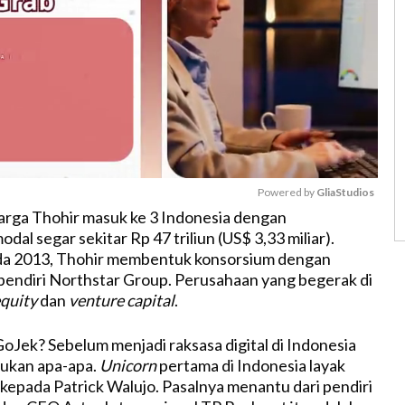
Powered by 
GliaStudios
arga Thohir masuk ke 3 Indonesia dengan
al segar sekitar Rp 47 triliun (US$ 3,33 miliar).
M
a 2013, Thohir membentuk konsorsium dengan
u
 pendiri Northstar Group. Perusahaan yang begerak di
t
equity
dan
venture capital
.
e
GoJek? Sebelum menjadi raksasa digital di Indonesia
 bukan apa-apa.
Unicorn
pertama di Indonesia layak
 kepada Patrick Walujo. Pasalnya menantu dari pendiri