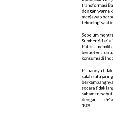
transformasi Ba
dengan warna ku
menjawab berba
teknologi saat in
Sebelum mentras
Sumber Alfaria 
Patrick memilih
berpotensi unt
konsumsi di Ind
Pilihannya tida
salah satu jarin
berkembangnya 
secara tidak la
saham tersebut 
dengan sisa 54%
10%.