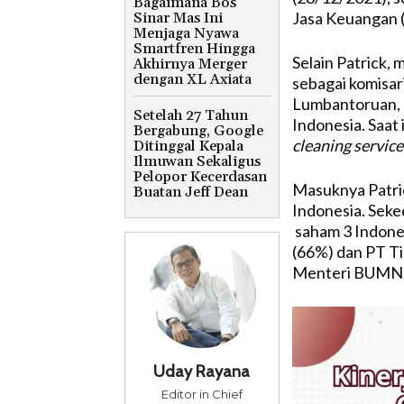
Bagaimana Bos
Jasa Keuangan (
Sinar Mas Ini
Menjaga Nyawa
Smartfren Hingga
Selain Patrick,
Akhirnya Merger
dengan XL Axiata
sebagai komisar
Lumbantoruan, 
Setelah 27 Tahun
Indonesia. Saat 
Bergabung, Google
cleaning service
Ditinggal Kepala
Ilmuwan Sekaligus
Pelopor Kecerdasan
Masuknya Patrick
Buatan Jeff Dean
Indonesia. Seke
saham 3 Indones
(66%) dan PT Ti
Menteri BUMN E
Uday Rayana
Editor in Chief