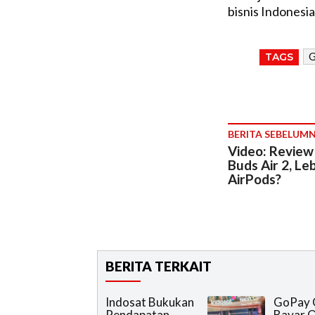
bisnis Indonesia
G
TAGS
BERITA SEBELUM
Video: Revie
Buds Air 2, Le
AirPods?
BERITA TERKAIT
Indosat Bukukan
GoPay 
Pendapatan
Bayar O