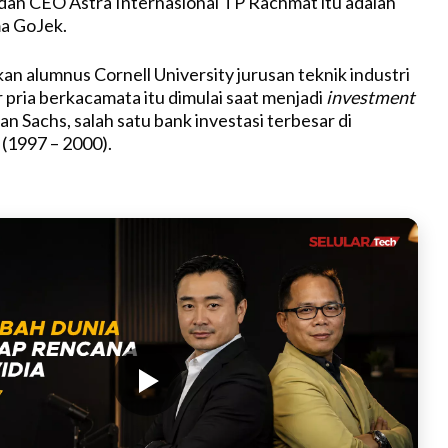
dan CEO Astra Internasional TP Rachmat itu adalah
ma GoJek.
an alumnus Cornell University jurusan teknik industri
 pria berkacamata itu dimulai saat menjadi
investment
n Sachs, salah satu bank investasi terbesar di
 (1997 – 2000).