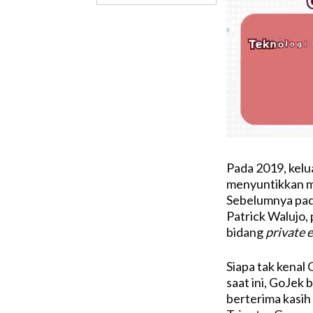
Pada 2019, kelu
menyuntikkan mod
Sebelumnya pad
Patrick Walujo,
bidang
private 
Siapa tak kenal 
saat ini, GoJek
berterima kasih