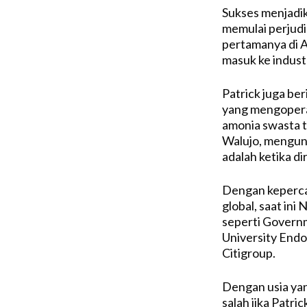
Sukses menjadik
memulai perjudi
pertamanya di 
masuk ke industr
Patrick juga be
yang mengopera
amonia swasta t
Walujo, mengun
adalah ketika di
Dengan kepercay
global, saat ini
seperti Govern
University Endo
Citigroup.
Dengan usia ya
salah jika Patri