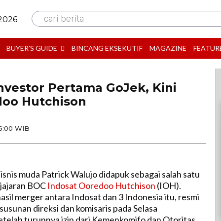
cari berita
 2026
BUYER’S GUIDE
BINCANG EKSEKUTIF
MAGAZINE
FEATUR
Investor Pertama GoJek, Kini
doo Hutchison
6:00 WIB
isnis muda Patrick Walujo didapuk sebagai salah satu
 jajaran BOC
Indosat Ooredoo Hutchison
(IOH).
sil merger antara Indosat dan 3 Indonesia itu, resmi
sunan direksi dan komisaris pada Selasa
etelah turunnya izin dari Kemenkomifo dan Otoritas