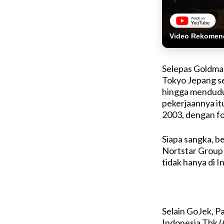
Video Rekomen
Selepas Goldman
Tokyo Jepang s
hingga menduduki
pekerjaannya it
2003, dengan fok
Siapa sangka, b
Nortstar Group
tidak hanya di 
Selain GoJek, Pa
Indonesia Tbk 