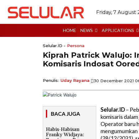
Friday, 7 August
HOME
NEWS
APPLICATIONS
Selular.ID -
Persona
Kiprah Patrick Walujo: 
Komisaris Indosat Oore
Penulis:
Uday Rayana
30 December 2021 0
Selular.ID
– Peb
BACA JUGA
komisaris dalam
Operator baru ha
Habis-Habisan
mengumumkan su
Franky Widjaya:
(28/12/2021), s