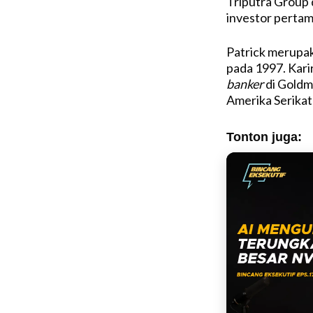
Triputra Group 
investor perta
Patrick merupak
pada 1997. Karir
banker
di Goldma
Amerika Serikat
Tonton juga: