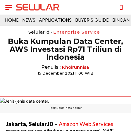
HOME
NEWS
APPLICATIONS
BUYER’S GUIDE
BINCAN
Selular.id -
Enterprise Service
Buka Kumpulan Data Center,
AWS Investasi Rp71 Triliun di
Indonesia
Penulis :
Khoirunnisa
15 December 2021 11:00 WIB
Jenis-jenis data center.
Jakarta, Selular.ID
–
Amazon Web Services
mengumumkan dibukanya secara resmi AWS