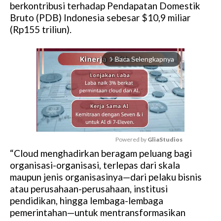
berkontribusi terhadap Pendapatan Domestik
Bruto (PDB) Indonesia sebesar $10,9 miliar
(Rp155 triliun).
Baca Selengkapnya
arrow_forward_ios
Powered by 
GliaStudios
“Cloud menghadirkan beragam peluang bagi
M
organisasi-organisasi, terlepas dari skala
u
maupun jenis organisasinya—dari pelaku bisnis
t
atau perusahaan-perusahaan, institusi
e
pendidikan, hingga lembaga-lembaga
pemerintahan—untuk mentransformasikan