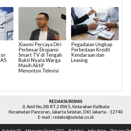
Xiaomi Percaya Diri
Pegadaian Ungkap
,
Perbesar Ekspansi
Perbedaan Kredit
tor
Smart TV di Tengah
Kendaraan dan
 AS
Bukti Nyata Warga
Leasing
Masih Aktif
Menonton Televisi
REDAKSI/BISNIS
Jl. Amil No.28i RT.2 RW.5, Kelurahan Kalibata
Kecamatan Pancoran, Jakarta Selatan, DKI Jakarta - 12740
E-mail : redaksi@selular.co.id
Selular.ID
Message From CEO
Redaksi
Info Iklan
Privacy Po