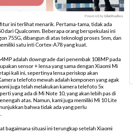
Powered by 
GliaStudios
tur ini terlihat menarik. Pertama-tama, tidak ada
 dari Qualcomm. Beberapa orang berspekulasi ini
M
on 755G, dibangun di atas teknologi proses 5nm, dan
u
miliki satu inti Cortex-A78 yang kuat.
t
e
64MP adalah downgrade dari penembak 108MP pada
upakan sensor + lensa yang sama dengan Xiaomi Mi
etapi kali ini, sepertinya lensa periskop akan
amera telefoto mewah adalah komponen yang agak
iaomi juga telah melakukan kamera telefoto 5x
erti yang ada di Mi Note 10, yang akan lebih pas di
enengah atas. Namun, kami juga memiliki Mi 10 Lite
unjukkan bahwa tidak ada yang perlu
.
at bagaimana situasi ini terungkap setelah Xiaomi