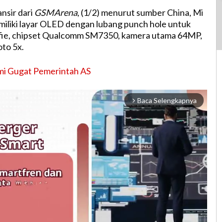
ansir dari
GSMArena
, (1/2) menurut sumber China, Mi
miliki layar OLED dengan lubang punch hole untuk
lfie, chipset Qualcomm SM7350, kamera utama 64MP,
oto 5x.
mi Gugat Pemerintah AS
Baca Selengkapnya
arrow_forward_ios