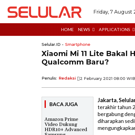
Friday, 7 August
HOME
NEWS
APPLICATIONS
Selular.ID -
Smartphone
Xiaomi Mi 11 Lite Bakal
Qualcomm Baru?
Penulis:
Redaksi
2 February 2021 08:00 WI
Jakarta, Selula
BACA JUGA
terakhir tahun 
bergabung denga
Amazon Prime
diharapkan sedi
Video Dukung
mengungkapkan 
HDR10+ Advanced
Samsung