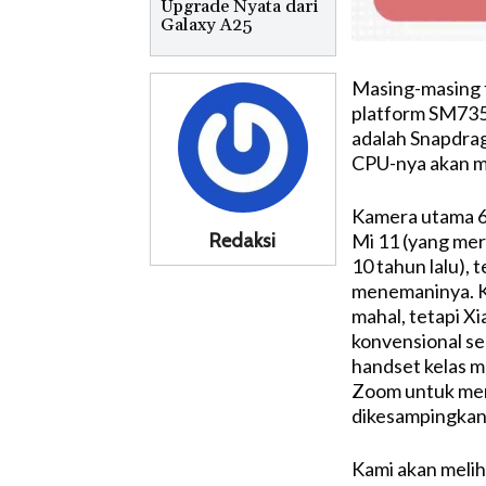
Upgrade Nyata dari
Galaxy A25
Masing-masing fi
platform SM7350
adalah Snapdrag
CPU-nya akan me
Kamera utama 
Redaksi
Mi 11 (yang mer
10 tahun lalu), t
menemaninya. K
mahal, tetapi X
konvensional sep
handset kelas m
Zoom untuk men
dikesampingkan
Kami akan melih