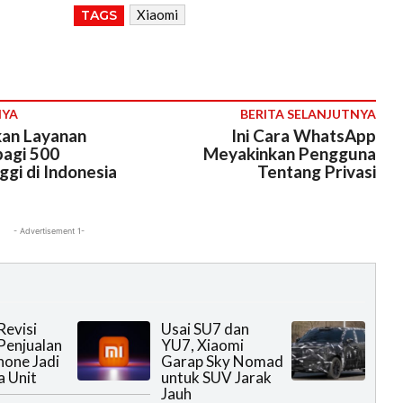
Xiaomi
TAGS
NYA
BERITA SELANJUTNYA
an Layanan
Ini Cara WhatsApp
bagi 500
Meyakinkan Pengguna
gi di Indonesia
Tentang Privasi
- Advertisement 1-
Revisi
Usai SU7 dan
Penjualan
YU7, Xiaomi
one Jadi
Garap Sky Nomad
a Unit
untuk SUV Jarak
Jauh