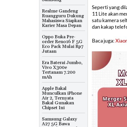
Seperti yang dil
Realme Gandeng
11 Lite akan me
Ruangguru Dukung
satu kamera se
Mahasiswa Siapkan
Karier Masa Depan
dan kakap telef
Oppo Buka Pre-
Baca juga:
Xiao
order Reno16 F 5G
Eco Pack Mulai Rp7
Jutaan
Era Baterai Jumbo,
Vivo X300e
Tertanam 7.200
mAh
Apple Bakal
Munculkan iPhone
Air 2, Ternyata
Bakal Gunakan
Chipset Ini
Samsung Galaxy
A27 5G Bawa