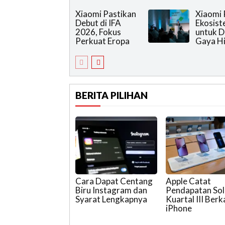
Xiaomi Pastikan
Xiaomi 
Debut di IFA
Ekosis
2026, Fokus
untuk 
Perkuat Eropa
Gaya H
BERITA PILIHAN
Cara Dapat Centang
Apple Catat
Biru Instagram dan
Pendapatan Soli
Syarat Lengkapnya
Kuartal III Berk
iPhone