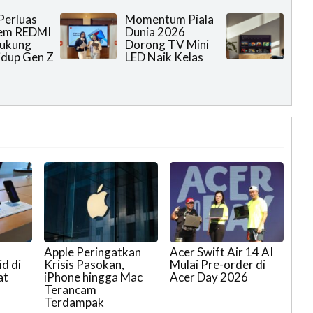
Perluas
Momentum Piala
tem REDMI
Dunia 2026
Dukung
Dorong TV Mini
idup Gen Z
LED Naik Kelas
Apple Peringatkan
Acer Swift Air 14 AI
d di
Krisis Pasokan,
Mulai Pre-order di
at
iPhone hingga Mac
Acer Day 2026
Terancam
Terdampak