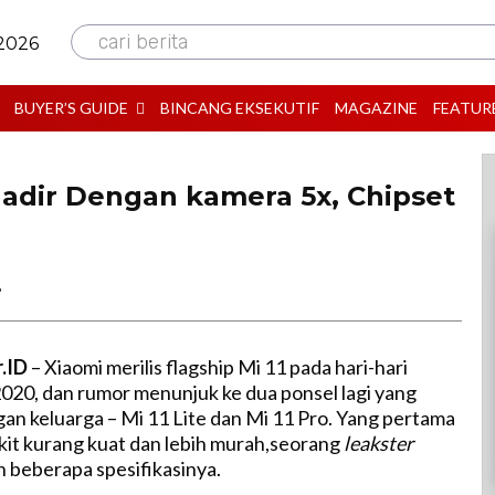
cari berita
 2026
BUYER’S GUIDE
BINCANG EKSEKUTIF
MAGAZINE
FEATUR
 Hadir Dengan kamera 5x, Chipset
B
r.ID
– Xiaomi merilis flagship Mi 11 pada hari-hari
2020, dan rumor menunjuk ke dua ponsel lagi yang
n keluarga – Mi 11 Lite dan Mi 11 Pro. Yang pertama
kit kurang kuat dan lebih murah,seorang
leakster
beberapa spesifikasinya.