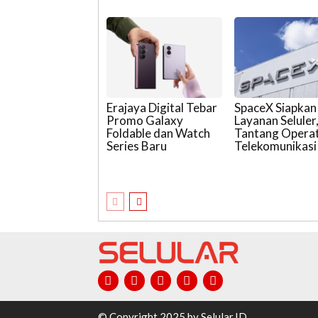
Erajaya Digital Tebar
SpaceX Siapkan
Promo Galaxy
Layanan Seluler
Foldable dan Watch
Tantang Opera
Series Baru
Telekomunikasi
© Copyright 2025 by Selular.ID