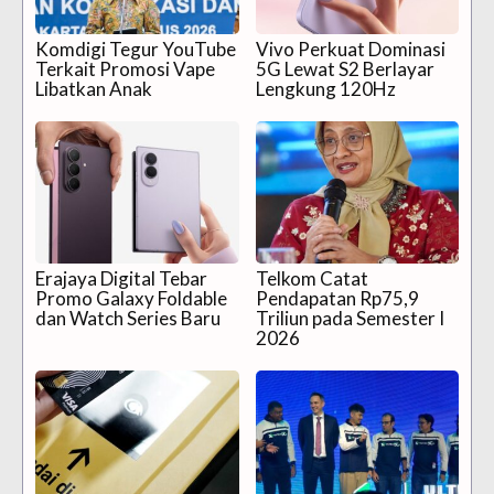
Komdigi Tegur YouTube
Vivo Perkuat Dominasi
Terkait Promosi Vape
5G Lewat S2 Berlayar
Libatkan Anak
Lengkung 120Hz
Erajaya Digital Tebar
Telkom Catat
Promo Galaxy Foldable
Pendapatan Rp75,9
dan Watch Series Baru
Triliun pada Semester I
2026