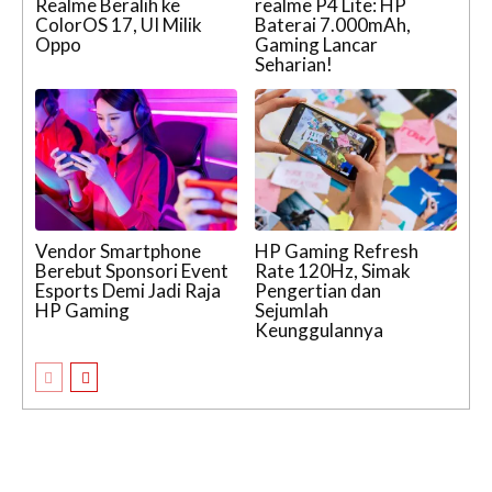
Realme Beralih ke
realme P4 Lite: HP
ColorOS 17, UI Milik
Baterai 7.000mAh,
Oppo
Gaming Lancar
Seharian!
Vendor Smartphone
HP Gaming Refresh
Berebut Sponsori Event
Rate 120Hz, Simak
Esports Demi Jadi Raja
Pengertian dan
HP Gaming
Sejumlah
Keunggulannya