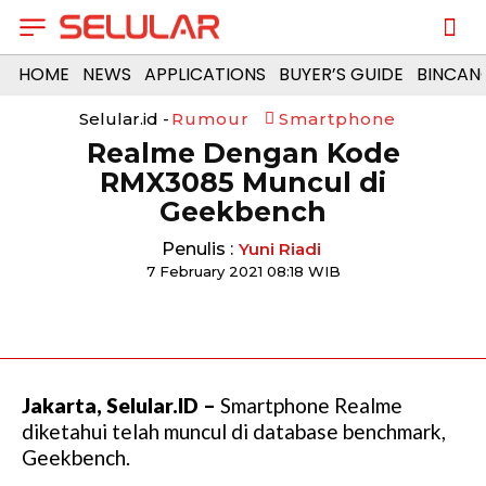
HOME
NEWS
APPLICATIONS
BUYER’S GUIDE
BINCAN
Selular.id -
Rumour
Smartphone
Realme Dengan Kode
RMX3085 Muncul di
Geekbench
Penulis :
Yuni Riadi
7 February 2021 08:18 WIB
Jakarta, Selular.ID –
Smartphone Realme
diketahui telah muncul di database benchmark,
Geekbench.