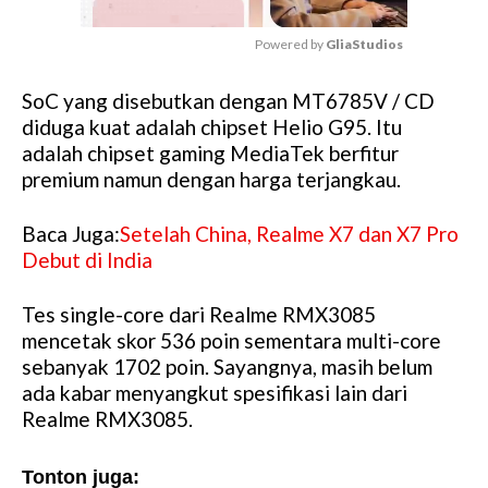
Powered by 
GliaStudios
M
SoC yang disebutkan dengan MT6785V / CD
u
diduga kuat adalah chipset Helio G95. Itu
t
adalah chipset gaming MediaTek berfitur
e
premium namun dengan harga terjangkau.
Baca Juga:
Setelah China, Realme X7 dan X7 Pro
Debut di India
Tes single-core dari Realme RMX3085
mencetak skor 536 poin sementara multi-core
sebanyak 1702 poin. Sayangnya, masih belum
ada kabar menyangkut spesifikasi lain dari
Realme RMX3085.
Tonton juga: